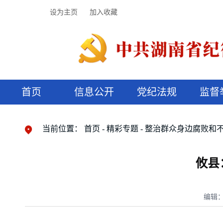
设为主页
加入收藏
首页
信息公开
党纪法规
监督
领导机构
党内法规
监督曝光
执纪审查
廉润湖湘
资料库
工作程序
国家法律
信访举报
党纪政务处分
湖湘好家风
组织机构
纪法课堂
清风文苑
预决算信
漫说纪法
当前位置：
首页
精彩专题
整治群众身边腐败和
攸县
编辑