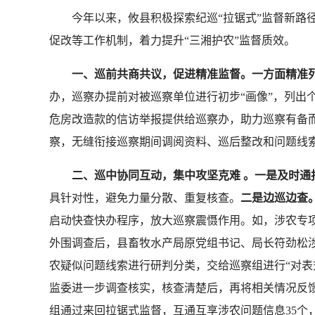
今年以来，攸县积极探索纪巡“拉锯式”监督新路径
促改等工作机制，着力提升“三湘护农”监督质效。
一、巡前共商共议，促进精准监督。一方面精准
办，巡察办提前对被巡察单位进行初步“画像”，列出
危房改造款的信访举报提供给巡察办，助力巡察有备
察，无缝衔接巡察期间调阅资料、巡后整改和问题线
二、巡中协同互动，集中攻坚克难 。一是及时通
具针对性，避免力量分散、重复核查。
二是边巡边查
启动快查快办程序，放大巡察震慑作用。如，涉农专
外围调查后，县畜牧水产局原党组书记、局长符劲松
农疑似问题线索进行研判分类，交给巡察组进行“对表
监委进一步调查核实，核查清楚后，再将相关情况反
组通过来回拉锯式监督，互通互享涉农问题信息35个