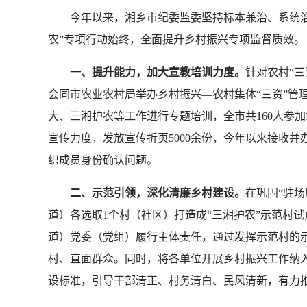
今年以来，湘乡市纪委监委坚持标本兼治、系统治理
农”专项行动始终，全面提升乡村振兴专项监督质效。
一、提升能力，加大宣教培训力度。
针对农村“三
会同市农业农村局举办乡村振兴—农村集体“三资”管
大、三湘护农等工作进行专题培训，全市共160人参加
宣传力度，发放宣传折页5000余份，今年以来接收并
织成员身份确认问题。
二、示范引领，深化清廉乡村建设。
在巩固“驻场
道）各选取1个村（社区）打造成“三湘护农”示范村
道）党委（党组）履行主体责任，通过发挥示范村的示
村、直面群众。同时，将各单位开展乡村振兴工作纳入
设标准，引导干部清正、村务清白、民风清新，有力