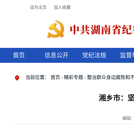
设为主页
加入收藏
首页
信息公开
党纪法规
监督
领导机构
党内法规
监督曝光
执纪审查
廉润湖湘
资料库
工作程序
国家法律
信访举报
党纪政务处分
湖湘好家风
组织机构
纪法课堂
清风文苑
预决算信
漫说纪法
当前位置：
首页
精彩专题
整治群众身边腐败和
湘乡市：坚
编辑