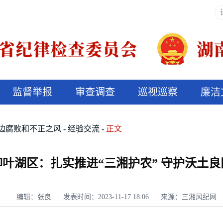
监督举报
审查调查
巡视巡察
廉洁
决算信息公开
说纪法
边腐败和不正之风
经验交流
正文
柳叶湖区：扎实推进“三湘护农” 守护沃土良
编辑：张良
发表时间：2023-11-17 18:06
来源：三湘风纪网