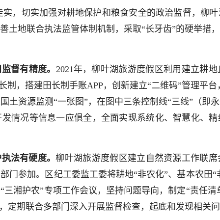
实，切实加强对耕地保护和粮食安全的政治监督，柳叶
善土地联合执法监管体制机制，采取“长牙齿”的硬举措
田监督有精度。
2021年，柳叶湖旅游度假区利用建立耕
田长制，搭建田长制手账APP，创新建立“二维码”管理平台
国土资源监测“一张图”，在图中三条控制线“三线”（即
开发情况等信息一应俱全，全面实现系统化、智慧化、精
护执法有硬度。
柳叶湖旅游度假区建立自然资源工作联席
部门参加。区纪工委监工委将耕地“非农化”、基本农田“非
“三湘护农”专项工作会议，坚持问题导向，制定“责任清单
纠，定期联合多部门深入开展监督检查，起底和发现相关问