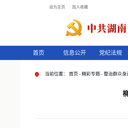
设为主页
加入收藏
首页
信息公开
党纪法规
领导机构
党内法规
监督曝光
执纪审查
廉润湖湘
资料库
工作程序
国家法律
信访举报
党纪政务处分
湖湘好家风
组织机构
纪法课堂
清风文苑
预
漫
当前位置：
首页
精彩专题
整治群众身