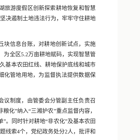
新浪微博
湖旅游度假区创新探索耕地恢复和智慧
QQ
，坚决遏制土地违法行为，牢牢守住耕地
微信
地丘块信息台账，对耕地创新试点，实施
，为全区5.2万亩耕地赋码，实现智慧管
永久基本农田红线、耕地保护底线和城市
细化管地用地，为监督执法提供数据保
会议制度，由管委会分管副主任负责召
粮化”纳入“三湘护农”重点监督内容，
”。同时针对耕地“非农化”及基本农田
题线索4个，党纪政务处分2人，批评和