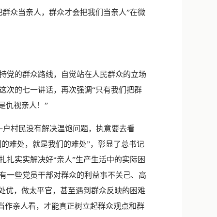
新浪微博
群众当亲人，群众才会把我们当亲人”在微
QQ
微信
持党的群众路线，自觉站在人民群众的立场
这次的七一讲话，再次强调“只有我们把群
是仇视亲人！”
一户村民没有解决温饱问题，执意要去看
们的难处，就是我们的难处”，彰显了总书记
扎扎实实解决好“亲人”生产生活中的实际困
有一些党员干部对群众的利益事不关己、高
尊处优，做太平官，甚至遇到群众反映的困难
众当作亲人看，才能真正树立起群众观点和群