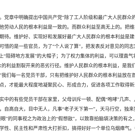
党章中明确提出中国共产党“除了工人阶级和最广大人民群众的
他劳动人民的根本利益是一致的。而群众利益至高无上的。把维
期待。维护好、实现好和发展好最广大人民群众的根本利益是建
可惜的是一些官员，为了“个人说了算”，把发表反对意见的同志
扣上“阻碍地方发展”的大帽子；为了权力集体的利益，可以理直气
众的利益割裂开来的恶劣行径。维护人民群众的根本利益，是我
”我们每一名党员干部，只有把维护好人民群众的根本利益放在
点，才能最大程度地凝聚民心、形成合力，促进各项工作取得新
中的有些党员干部在家里，父母训斥一顿、配偶“咆哮”几声、
，自高自大，目中无人，凡事“老子天下第一”，天马行空，独
顺眼”的同事视之为政治上的“假想敌”，以致靠拍脑袋决策的有
学性、民主性和严肃性大打折扣，搞得好好一个单位乌烟瘴气。