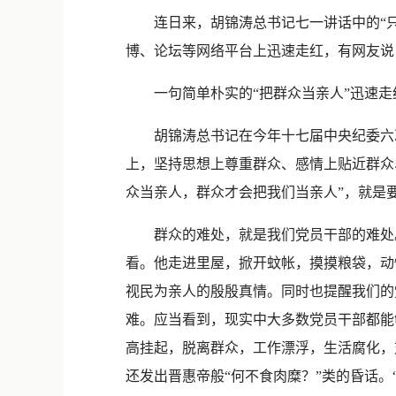
连日来，胡锦涛总书记七一讲话中的“只
博、论坛等网络平台上迅速走红，有网友说：
一句简单朴实的“把群众当亲人”迅速走
胡锦涛总书记在今年十七届中央纪委六次
上，坚持思想上尊重群众、感情上贴近群众
众当亲人，群众才会把我们当亲人”，就是
群众的难处，就是我们党员干部的难处。2
看。他走进里屋，掀开蚊帐，摸摸粮袋，动
视民为亲人的殷殷真情。同时也提醒我们的
难。应当看到，现实中大多数党员干部都能
高挂起，脱离群众，工作漂浮，生活腐化，
还发出晋惠帝般“何不食肉糜？”类的昏话