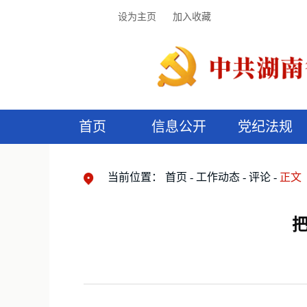
设为主页
加入收藏
首页
信息公开
党纪法规
领导机构
党内法规
监督曝光
执纪审查
廉润湖湘
资料库
工作程序
国家法律
信访举报
党纪政务处分
湖湘好家风
组织机构
纪法课堂
清风文苑
预
漫
当前位置：
首页
工作动态
评论
正文