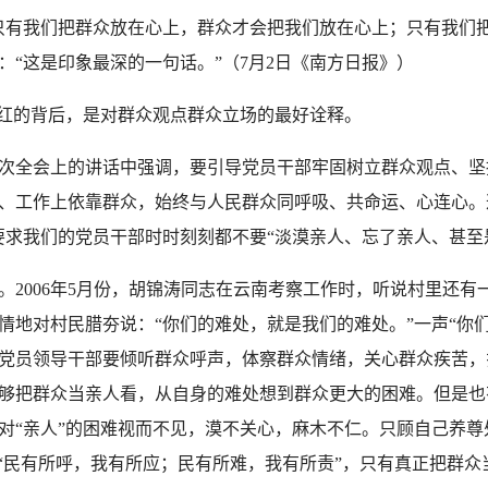
有我们把群众放在心上，群众才会把我们放在心上；只有我们把
“这是印象最深的一句话。”（7月2日《南方日报》）
红的背后，是对群众观点群众立场的最好诠释。
全会上的讲话中强调，要引导党员干部牢固树立群众观点、坚
、工作上依靠群众，始终与人民群众同呼吸、共命运、心连心。
要求我们的党员干部时时刻刻都不要“淡漠亲人、忘了亲人、甚至
006年5月份，胡锦涛同志在云南考察工作时，听说村里还有
情地对村民腊夯说：“你们的难处，就是我们的难处。”一声“你
党员领导干部要倾听群众呼声，体察群众情绪，关心群众疾苦，
够把群众当亲人看，从自身的难处想到群众更大的困难。但是也
对“亲人”的困难视而不见，漠不关心，麻木不仁。只顾自己养
。“民有所呼，我有所应；民有所难，我有所责”，只有真正把群