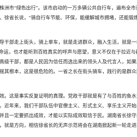
株洲市“绿色出行”。该市启动的一万多辆公共自行车，遍布全市近
。徐省长说，“骑自行车节能、环保，能缓解城市拥堵，还能锻
导干部走上街头，骑上单车，就是走进群众，融入生活，就是一
共命运，也才能听到百姓真实的呼声与愿望，意义不仅在于拉近
高级干部，都是人民因为信任而选出来的领头人及代言人，如果
摇其根本，这是很危险的。一省之长在街头骑车，践行的是群众
效。这是事实反复证明的真理。党政干部就是有了与百姓的鱼水
。近年来，我们干部队伍中官僚主义、形式主义、享乐主义开始
并且一定要抓出成效，才能以实际成效取信于民。湖南省长徐守
，就是方向，相信徐省长的无声示范将会在湖南掀起新一轮走进