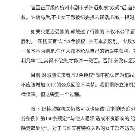
官至正厅级的杭州市副市长许迈永被“双规”后,首
数。许落马后,不少女干部被纪委找去谈话,以致一段
如果只惩治受贿的,却放过了行贿的,不仅不公平,
胜利。“花钱买官”与“以色换权”,并无本质区别。少
一条基本原则是,任何人都不能从自己的错误中获利。对
利几率”,让其得不偿失,才能杀一儆百。否则,必致有惩
目前,对照刑法来看,“以色换权”尚不能认定为犯罪。中
不应该增加,9.1%的公众回答不清楚。我们期盼立法
律保障。但这需要一个过程。
眼下,纪检监察机关仍然可以也应该“宜将剩勇追穷寇”
分条例》第150条规定:“与他人通奸,造成不良影响
除党籍处分”。对于与许某有特殊关系的女干部不妨先