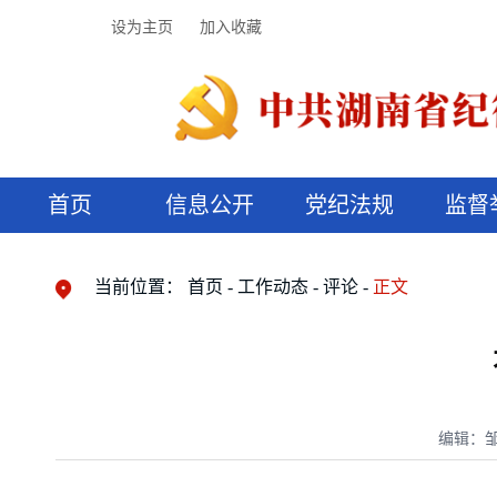
设为主页
加入收藏
首页
信息公开
党纪法规
监督
领导机构
党内法规
监督曝光
执纪审查
廉润湖湘
资料库
工作程序
国家法律
信访举报
党纪政务处分
湖湘好家风
组织机构
纪法课堂
清风文苑
预决算信
漫说纪法
当前位置：
首页
工作动态
评论
正文
编辑：