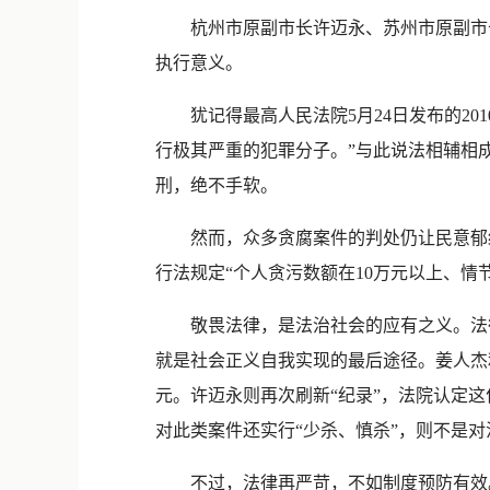
杭州市原副市长许迈永、苏州市原副市长姜
执行意义。
犹记得最高人民法院5月24日发布的20
行极其严重的犯罪分子。”与此说法相辅相
刑，绝不手软。
然而，众多贪腐案件的判处仍让民意郁结在
行法规定“个人贪污数额在10万元以上、情
敬畏法律，是法治社会的应有之义。法律
就是社会正义自我实现的最后途径。姜人杰
元。许迈永则再次刷新“纪录”，法院认定
对此类案件还实行“少杀、慎杀”，则不是
不过，法律再严苛，不如制度预防有效。