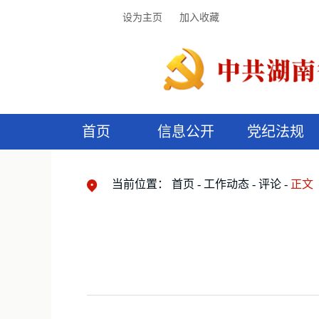
设为主页
加入收藏
首页
信息公开
党纪法规
领导机构
党内法规
监督曝光
执纪审查
廉润湖湘
资料库
工作程序
国家法律
信访举报
党纪政务处分
湖湘好家风
组织机构
纪法课堂
清风文苑
预
漫
当前位置：
首页
工作动态
评论
正文