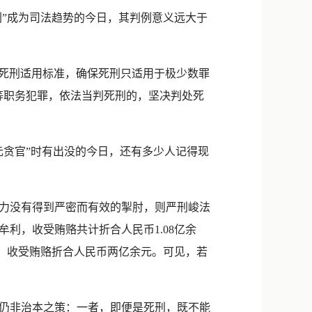
新浪微博
”成为司法趋势的今日，其判例意义远大于
QQ
微信
一死刑适用标准，确保死刑只适用于极少数罪
等职务犯罪，依法当判死刑的，坚决判处死
贪官”时有出没的今日，还有多少人记得现
力没有得到严密而有效的掣肘，则严刑峻法
利，收受贿赂共计折合人民币1.08亿余
取、收受贿赂折合人民币两亿余元。可见，若
仍非治本之策：一者，即便是死刑，既不能