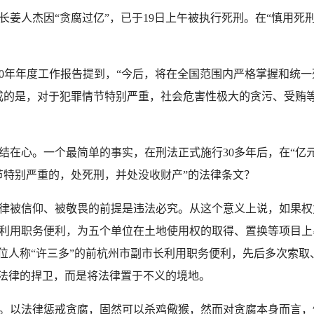
人杰因“贪腐过亿”，已于19日上午被执行死刑。在“慎用死刑
10年年度工作报告提到，“今后，将在全国范围内严格掌握和统
成的是，对于犯罪情节特别严重，社会危害性极大的贪污、受贿
心。一个最简单的事实，在刑法正式施行30多年后，在“亿元
节特别严重的，处死刑，并处没收财产”的法律条文？
被信仰、被敬畏的前提是违法必究。从这个意义上说，如果权
利用职务便利，为五个单位在土地使用权的取得、置换等项目上牟
这位人称“许三多”的前杭州市副市长利用职务便利，先后多次索
对法律的捍卫，而是将法律置于不义的境地。
以法律惩戒贪腐，固然可以杀鸡儆猴，然而对贪腐本身而言，