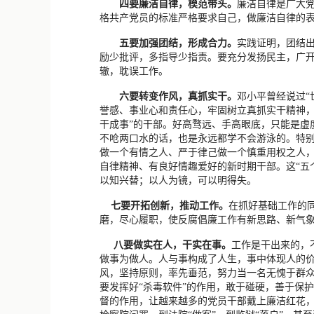
四要廉洁自律，模范带头。
廉洁自律是广大
格共产党员的标准严格要求自己，做廉洁自律的
五要加强团结，形成合力。
实践证明，团结
励少批评，多指导少指责。要充分发扬民主，广
辙，耽误工作。
六要转变作风，真抓实干。
邓小平曾经说过“
誉感、事业心和责任心，牢固树立真抓实干精神，
干成事”的干部。好高骛远、手高眼底，只能是虚
不呛两口水的话，也是永远都学不会游泳的。特
做一个有情之人、严于律己做一个慎重用权之人
自律精神、有良好情趣爱好的新时期干部。这“五
以知兴替；以人为镜，可以明得失。
七要开拓创新，推动工作。
在抓好基础工作的
磨，尽心履职，使反腐倡廉工作有新思路、新气
八要做实在人，干实在事。
工作是干出来的，
做事为做人。人与事构成了人生，事中体现人的
风，坚持原则，率先垂范，努力当一名无愧于群
要发挥好“杀毒软件”的作用，敢于碰硬，善于保
督的作用，让越来越多的党员干部戴上廉洁红花