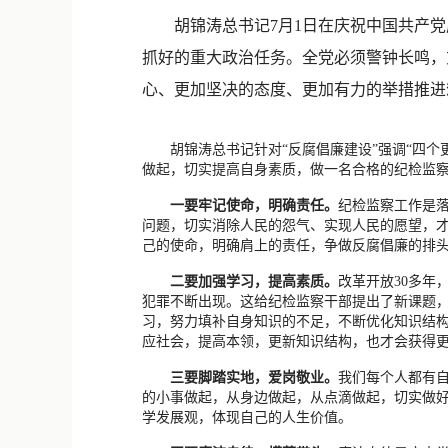
胡锦涛总书记7月1日在庆祝中国共产党成
抓好的重大政治任务。全党必须警钟长鸣，
心、更加坚决的态度、更加有力的举措推进
胡锦涛总书记针对“反腐倡廉建设”强调“四个
做起，切实提高自身素质，做一名合格的纪检监
一要牢记使命，明确责任。
纪检监察工作是落
问题，切实消除人民的怨气、实现人民的愿望，才
己的使命，明确肩上的责任，争做反腐倡廉的排
二要加强学习，提高素质。
改革开放30多
犯罪不断出现。这给纪检监察干部提出了新课题
习，努力填补自身知识的不足，不断优化知识结
应社会，提高本领，更新知识结构，也才会获得
三要脚踏实地，爱岗敬业。
我们每个人都有
的小事做起，从身边做起，从点滴做起，切实做
学发展观，体现自己的人生价值。