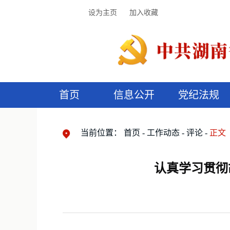
设为主页
加入收藏
首页
信息公开
党纪法规
领导机构
党内法规
监督曝光
执纪审查
廉润湖湘
资料库
工作程序
国家法律
信访举报
党纪政务处分
湖湘好家风
组织机构
纪法课堂
清风文苑
预
漫
当前位置：
首页
工作动态
评论
正文
认真学习贯彻