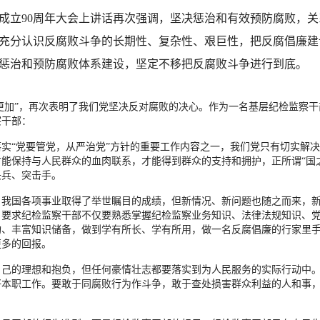
立90周年大会上讲话再次强调，坚决惩治和有效预防腐败，关
充分认识反腐败斗争的长期性、复杂性、艰巨性，把反腐倡廉建
惩治和预防腐败体系建设，坚定不移把反腐败斗争进行到底。
更加”，再次表明了我们党坚决反对腐败的决心。作为一名基层纪检监察干
察干部：
实“党要管党，从严治党”方针的重要工作内容之一，我们党只有切实解
能保持与人民群众的血肉联系，才能得到群众的支持和拥护，正所谓“国
头兵、突击手。
年，我国各项事业取得了举世瞩目的成绩，但新情况、新问题也随之而来，
，要求纪检监察干部不仅要熟悉掌握纪检监察业务知识、法律法规知识、
构、丰富知识储备，做到学有所长、学有所用，做一名反腐倡廉的行家里
更多的回报。
自己的理想和抱负，但任何豪情壮志都要落实到为人民服务的实际行动中
好本职工作。要敢于同腐败行为作斗争，敢于查处损害群众利益的人和事