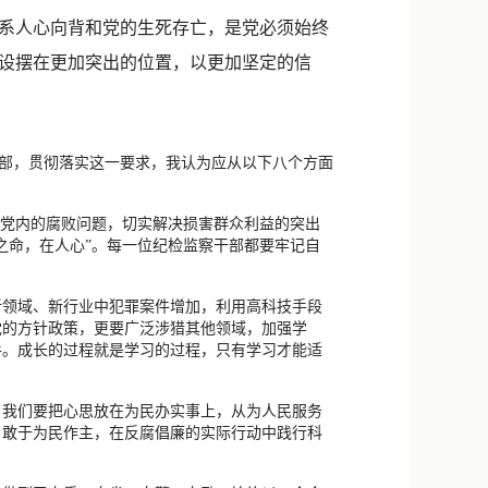
新浪微博
系人心向背和党的生死存亡，是党必须始终
QQ
设摆在更加突出的位置，以更加坚定的信
微信
部，贯彻落实这一要求，我认为应从以下八个方面
决党内的腐败问题，切实解决损害群众利益的突出
之命，在人心”。每一位纪检监察干部都要牢记自
新领域、新行业中犯罪案件增加，利用高科技手段
党的方针政策，更要广泛涉猎其他领域，加强学
手。成长的过程就是学习的过程，只有学习才能适
。我们要把心思放在为民办实事上，从为人民服务
，敢于为民作主，在反腐倡廉的实际行动中践行科