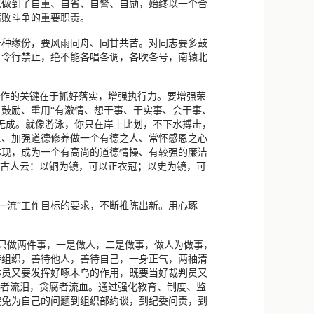
先做到了自重、自省、自警、自励，始终以一个合
腐败斗争的重要职责。
一种缘份，要风雨同舟、同甘共苦。对同志要多鼓
，令行禁止，绝不能各唱各调，各吹各号，南辕北
工作的关键在于抓好落实，增强执行力。要增强荣
鼓励、重用“有激情、想干事、干实事、会干事、
无成。就像游泳，你只在岸上比划，不下水搏击，
人、加强道德修养做一个有德之人、常怀感恩之心
体现，成为一个有高尚的道德情操、有较强的廉洁
，古人云：以铜为镜，可以正衣冠；以史为镜，可
一流”工作目标的要求，不断推陈出新。用心琢
上只做两件事，一是做人，二是做事，做人为做事，
待组织，善待他人，善待自己，一身正气，两袖清
林员又要发挥好啄木鸟的作用，既要当好裁判员又
纪者流泪，贪腐者流血。通过强化教育、制度、监
避免为自己的问题到组织部约谈，到纪委问责，到