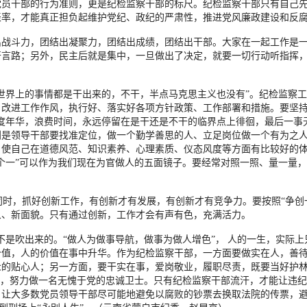
党员干部的行为准则，更是纪检监察干部的标尺。纪检监察干部只有自己
表率，才能真正担负起维护党纪、政纪的严肃性，推进党风廉政建设和反
出战斗力，团结出凝聚力，团结出成绩，团结出干部。大家在一起工作是
开言路；另外，民主后就是集中，一旦做出了决定，就要一切行动听指挥
世界上的事情都是干出来的，不干，半点马克思主义也没有”。纪检监察
改进工作作风，执行好、落实好各项方针政策、工作部署和措施。要坚持
度年华，浪费时间，永远停留在是干还是不干的临界点上徘徊，最后一事
别是领导干部要找准定位，做一个勤学善思的人、立足岗位做一个有为之
，使自己在道德风范、知识素养、心理素质、仪态风度等方面有比较好的
个一”可以作为我们现在为官做人的五面镜子。要经常对照一照、量一量
同时，抓好创新工作，有创新才有发展，有创新才有竞争力。要按照“争创
象、新面貌。只有通过创新，工作才会有声有色，充满活力。
不是吹出来的。“做人为做事导航，做事为做人增色”， 人的一生，实际
价值，人的价值在事中升华。作为纪检监察干部，一方面要做实在人，善
众的贴心人；另一方面，要干实在事，爱岗敬业，履职尽责，既要当好护
护，努力做一名无愧于党的忠诚卫士。只有纪检监察干部流汗，才能让违
，让大多数党员领导干部尽可能地避免以腐败的钞票去换取法院的传票，