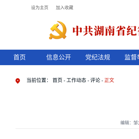
设为主页
加入收藏
首页
信息公开
党纪法规
监督
领导机构
党内法规
监督曝光
执纪审查
廉润湖湘
资料库
工作程序
国家法律
信访举报
党纪政务处分
湖湘好家风
组织机构
纪法课堂
清风文苑
预决算信
漫说纪法
当前位置：
首页
工作动态
评论
正文
编辑：邹