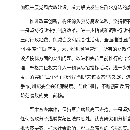
加强基层党风廉政建设，着力解决发生在群众身边的
推进改革创新，构建源头预防腐败体系。坚持把有
一是坚持行政审批制度改革。进一步精减和调整行政
压缩行政经费，削减会议和综合性活动，全面推进国库
“小金库”问题产生；大力推进预算管理，所有的财政
设招投标方面的突出问题。改进和完善目前推行的“合
理，严格禁止权力介入干预操纵招投标活动，进一步肃
度，落实好“三个不直接分管”和“末位表态”等规定
手”向州纪委全会述廉制度。与此同时，不断创新反
防范腐败的关口前移。
严肃查办案件，保持惩治腐败高压态势。一是坚持
任何腐败分子逃脱党纪国法的惩处。认真研究和分析
批大案要案，扩大社会反响，彰显反腐败的坚决态度