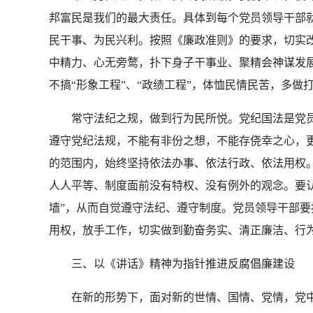
邦富民是我们的最大责任。具体到每个党员领导干部
民干事、为民兴利。按照《廉政准则》的要求，切实改
中精力、心无旁鹜，扑下身子干事业、聚精会神谋发
不搞“形象工程”、“政绩工程”，体恤民情民苦，多
常守法纪之规，做到行为民所悦。党纪国法是党员
遵守党纪法规，不能有非份之想，不能存侥幸之心，
的范围内，始终坚持依法办事、依法行政、依法用权
人人平等、制度面前没有特权、没有例外的观念。要认
墙”，从而自觉遵守法纪、遵守制度。党员领导干部要
用权，放手工作，切实做到勤奋务实、清正廉洁、行
三、以《讲话》精神为指针推进反腐倡廉建设
在新的形势下，面对新的世情、国情、党情，党中