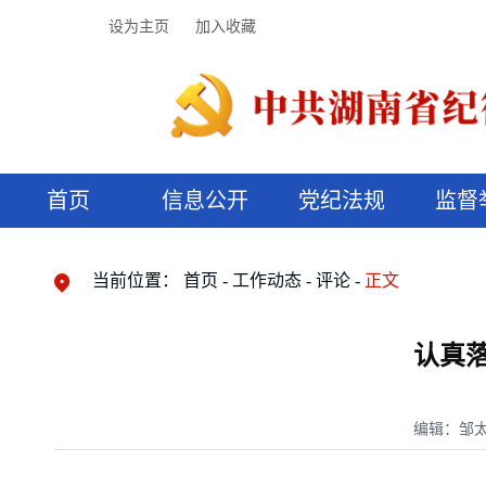
设为主页
加入收藏
首页
信息公开
党纪法规
监督
领导机构
党内法规
监督曝光
执纪审查
廉润湖湘
资料库
工作程序
国家法律
信访举报
党纪政务处分
湖湘好家风
组织机构
纪法课堂
清风文苑
预决算信
漫说纪法
当前位置：
首页
工作动态
评论
正文
认真
编辑：邹