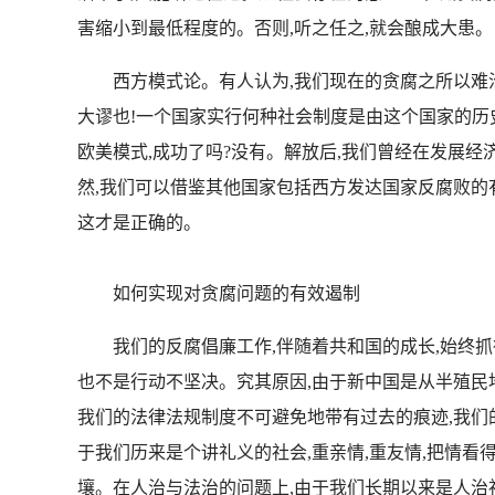
害缩小到最低程度的。否则,听之任之,就会酿成大患
西方模式论。有人认为,我们现在的贪腐之所以难治,
大谬也!一个国家实行何种社会制度是由这个国家的历
欧美模式,成功了吗?没有。解放后,我们曾经在发展经
然,我们可以借鉴其他国家包括西方发达国家反腐败的有
这才是正确的。
如何实现对贪腐问题的有效遏制
我们的反腐倡廉工作,伴随着共和国的成长,始终抓得很
也不是行动不坚决。究其原因,由于新中国是从半殖民
我们的法律法规制度不可避免地带有过去的痕迹,我们
于我们历来是个讲礼义的社会,重亲情,重友情,把情看
壤。在人治与法治的问题上,由于我们长期以来是人治社