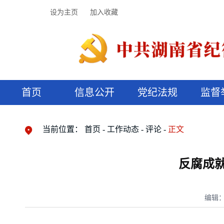
设为主页
加入收藏
首页
信息公开
党纪法规
监督
领导机构
党内法规
监督曝光
执纪审查
廉润湖湘
资料库
工作程序
国家法律
信访举报
党纪政务处分
湖湘好家风
组织机构
纪法课堂
清风文苑
预决算信
漫说纪法
当前位置：
首页
工作动态
评论
正文
反腐成
编辑