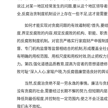
说过,对某一地区经常发生的问题,要从这个地区领导者
全,反腐治贪制度机制设计上存在一些不足,这才是
如何才能实现对贪腐问题的有效遏制呢?首先,要结合
度,界定反腐败的内容,规定反腐败的机构、职能、职
的反腐败制度机制。对官员严格实行家庭财产申报制度
督、专门机构监督等监督相结合的机制,形成覆盖全社
有明确的用权范围、用权尺度和用权时效,防止把权力
力。第四,强化道德品质教育,提高为官者的思想道德修
败可耻”深入人心,家喻户晓,为反腐倡廉营造良好的
当然,反腐治贪绝不是一劳永逸的事情。廉洁与贪腐
没有贪腐的社会,需要经过长期不懈的努力,但短期内
降低到最低程度,并控制在一定范围内,使之不会泛滥
我们永不放松。