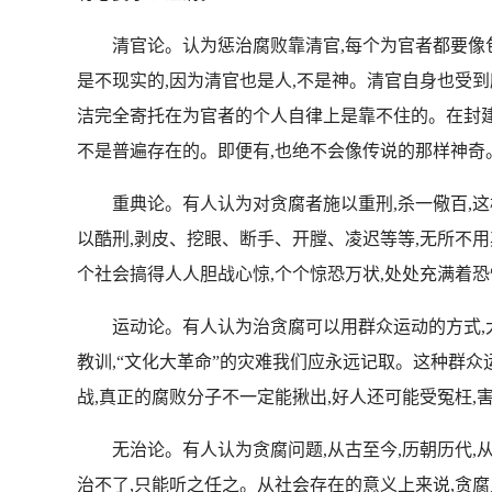
清官论。认为惩治腐败靠清官,每个为官者都要像包
是不现实的,因为清官也是人,不是神。清官自身也受
洁完全寄托在为官者的个人自律上是靠不住的。在封建
不是普遍存在的。即便有,也绝不会像传说的那样神
重典论。有人认为对贪腐者施以重刑,杀一儆百,这样
以酷刑,剥皮、挖眼、断手、开膛、凌迟等等,无所不用
个社会搞得人人胆战心惊,个个惊恐万状,处处充满着恐
运动论。有人认为治贪腐可以用群众运动的方式,大揭
教训,“文化大革命”的灾难我们应永远记取。这种群众运
战,真正的腐败分子不一定能揪出,好人还可能受冤枉
无治论。有人认为贪腐问题,从古至今,历朝历代,从未
治不了,只能听之任之。从社会存在的意义上来说,贪腐