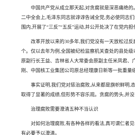
中国共产党从成立那天起,对贪腐就是深恶痛绝的。
二中全会上,毛泽东同志就谆谆告诫全党,务必使同志
围内,开展了“三反”“五反”运动,并公开处决了在党
改革开放以来的30多年,我们党没有一天放松过反腐
个。仅以去年为例,全国被纪检监察机关查处的县处级以
原副行长王益、吉林省人大常委会原副主任米凤君、
刚、中国核工业集团公司原总经理康日新等一批重
事实证明,我们党对惩治腐败,从来都是旗帜鲜明,态
取得了显著的成绩,但形势不容乐观。贪腐的势头,并
治理腐败需要澄清五种不当认识
对如何治理腐败,有各种各样的看法,真可谓仁者见仁
有必要予以澄清。