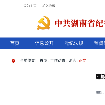
设为主页
加入收藏
首页
信息公开
党纪法规
监督
领导机构
党内法规
监督曝光
执纪审查
廉润湖湘
资料库
工作程序
国家法律
信访举报
党纪政务处分
湖湘好家风
组织机构
纪法课堂
清风文苑
预决算信
漫说纪法
当前位置：
首页
工作动态
评论
正文
廉
编辑