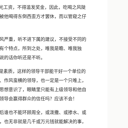
新浪微博
光工资，不得滥发奖金，因此，吃喝之风陡
QQ
被他喝得东倒西歪方才罢休，而以管窥之仔
微信
风严重，听不进下属的建议，不接受不同的
有个特点，所到之处，唯我是瞻、唯我独
说的话你听还是不听。
是素质，这样的领导干部能干好一个单位的
、作风蛮横的领导，也一定是一个只唯上，
思想意识了，眼睛里只能有上级领导和他自
领导会赢得群众的信任吗？应该不会！
后谁也不能环顾周全，或泼撒、或掺水、或
，也无非就是几千或万元钱就能解决的事，