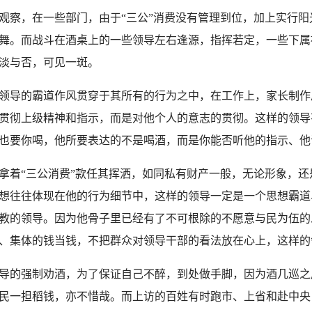
察，在一些部门，由于“三公”消费没有管理到位，加上实行阳
舞。而战斗在酒桌上的一些领导左右逢源，指挥若定，一些下属
淡与否，可见一斑。
领导的霸道作风贯穿于其所有的行为之中，在工作上，家长制作
贯彻上级精神和指示，而是对他个人的意志的贯彻。这样的领导
也要你喝，他所要表达的不是喝酒，而是你能否听他的指示、他
着“三公消费”款任其挥洒，如同私有财产一般，无论形象，还
想往往体现在他的行为细节中，这样的领导一定是一个思想霸道
教的领导。因为他骨子里已经有了不可根除的不愿意与民为伍的
、集体的钱当钱，不把群众对领导干部的看法放在心上，这样的
导的强制劝酒，为了保证自己不醉，到处做手脚，因为酒几巡之
民一担稻钱，亦不惜哉。而上访的百姓有时跑市、上省和赴中央