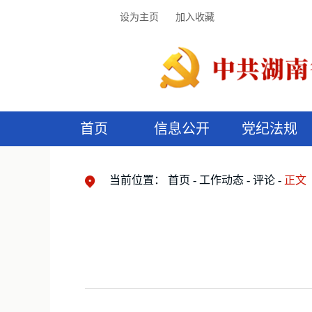
设为主页
加入收藏
首页
信息公开
党纪法规
领导机构
党内法规
监督曝光
执纪审查
廉润湖湘
资料库
工作程序
国家法律
信访举报
党纪政务处分
湖湘好家风
组织机构
纪法课堂
清风文苑
预
漫
当前位置：
首页
工作动态
评论
正文