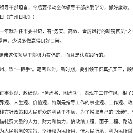
领导干部坦言，今后要带动全体领导干部热爱学习，抓好廉政，
6日《广州日报》）
一年就升任市委书记，有“务实、高效、雷厉风行的新锐官员”之
阵掌声，少说多做赢得良好口碑。
贻伟这位领导干部极力提倡的，而且是认真践行的。
、盟“一把手”。笔者以为，新时期，要引领干群真抓实干，顺利
事业观、政绩观。“务虚名、图虚功”，表现在工作作风，根子
界观、人生观、价值观，特别是指导工作的事业观、工作观、政
方针政策和人民群众的利益于不顾，为了捞取自己的“政绩”、“
惜耗费大量的人力、财力和物力，搞政绩工程、面子工程、路边
为人民服务的宗旨，坚持权为民所用，情为民所系，利为民所谋