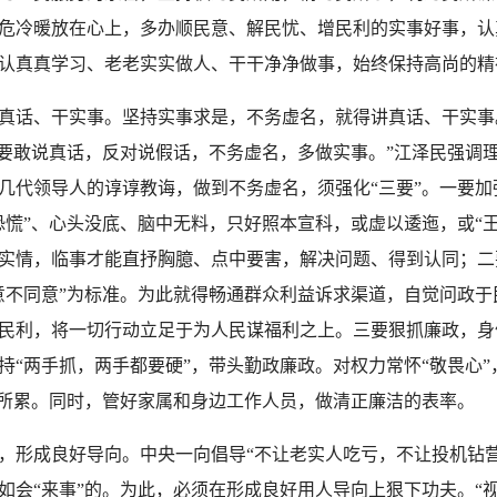
危冷暖放在心上，多办顺民意、解民忧、增民利的实事好事，认
认真真学习、老老实实做人、干干净净做事，始终保持高尚的精
真话、干实事。坚持实事求是，不务虚名，就得讲真话、干实事
“要敢说真话，反对说假话，不务虚名，多做实事。”江泽民强调
几代领导人的谆谆教诲，做到不务虚名，须强化“三要”。一要
恐慌”、心头没底、脑中无料，只好照本宣科，或虚以逶迤，或“
实情，临事才能直抒胸臆、点中要害，解决问题、得到认同；二
意不同意”为标准。为此就得畅通群众利益诉求渠道，自觉问政
民利，将一切行动立足于为人民谋福利之上。三要狠抓廉政，身
“两手抓，两手都要硬”，带头勤政廉政。对权力常怀“敬畏心”
利所累。同时，管好家属和身边工作人员，做清正廉洁的表率。
形成良好导向。中央一向倡导“不让老实人吃亏，不让投机钻营
如会“来事”的。为此，必须在形成良好用人导向上狠下功夫。“