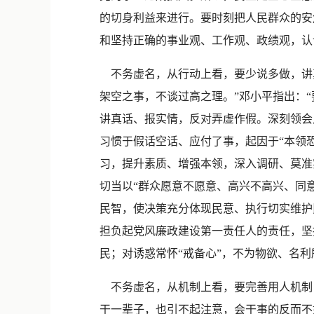
的切身利益来进行。要时刻把人民群众的安
和坚持正确的事业观、工作观、政绩观，认
不务虚名，从行动上看，要少说多做，讲
架空之事，不谈过高之理。”邓小平指出：
讲真话、报实情，反对弄虚作假。深刻领会
习惯于假话空话、应付了事，起因于“本领
习，提升素质、增强本领，深入调研、莫准
切当以“群众愿意不愿意、高兴不高兴、同
民智，使决策充分体现民意、执行切实维护
担负起党风廉政建设第一责任人的责任，坚持
民；对诱惑常怀“戒备心”，不为物欲、名
不务虚名，从机制上看，要完善用人机制，
干一辈子，也引不起注意，会干事的反而不