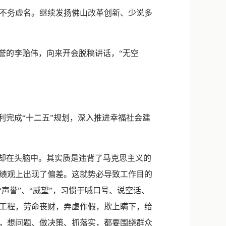
新浪微博
不务虚名。继续发扬佛山改革创新、少说多
QQ
微信
誉的李贻伟，向来开会脱稿讲话，“无空
完成“十二五”规划，深入推进幸福社会建
却在头脑中。其实质是违背了马克思主义的
绩观上出现了偏差。这就势必导致工作目的
声誉”、“威望”，习惯于喊口号、说空话、
工程，劳命丧财，弄虚作假，欺上瞒下，给
，想问题、做决策、抓落实，都要围绕群众