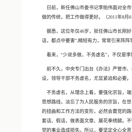
日前，新任佛山市委书记李贻伟面对全市
做的传统，把工作做得更好。（2011年8月
据悉，这位年仅46岁，就任佛山市长刚好
话，都点中要害”,精短有力，常常引来阵
看来，“少说多做，不务虚名”，不仅是李
前不久，中央专门出台《办法》严管市、州
设，领导干部不务虚名，尤显紧迫和必要。
不务虚名，从理念上看，要强化宗旨，端正
思想路线，淡忘了为人民服务的宗旨，在世
的扭曲和工作方法的变形，必然会置党的路线
套话、假话，做表面文章、展花拳绣腿。不
党的事业造成损失。所以，要坚定全心全意