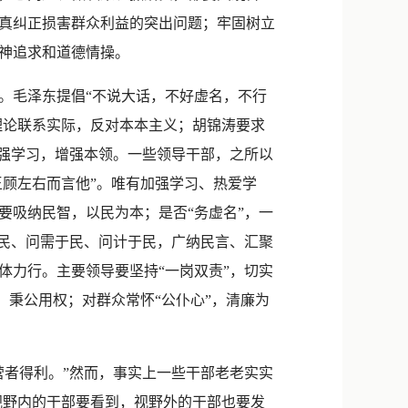
真纠正损害群众利益的突出问题；牢固树立
神追求和道德情操。
。毛泽东提倡“不说大话，不好虚名，不行
理论联系实际，反对本本主义；胡锦涛要求
加强学习，增强本领。一些领导干部，之所以
王顾左右而言他”。唯有加强学习、热爱学
要吸纳民智，以民为本；是否“务虚名”，一
于民、问需于民、问计于民，广纳民言、汇聚
体力行。主要领导要坚持“一岗双责”，切实
，秉公用权；对群众常怀“公仆心”，清廉为
者得利。”然而，事实上一些干部老老实实
视野内的干部要看到，视野外的干部也要发