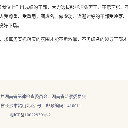
和岗位上作出成绩的干部，大力选拔那些埋头苦干、不示声张、
人受尊重、受重用，图虚名、做虚功、逢迎讨好的干部受冷落、
没好下场。
求真务实抓落实的氛围才能不断浓厚，不务虚名的领导干部才能
中共湖南省纪律检查委员会、湖南省监察委员会
省长沙市韶山北路1号 邮政编码：410011
湘ICP备10022939号-2