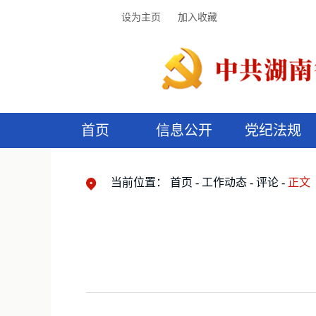
设为主页
加入收藏
首页
信息公开
党纪法规
领导机构
党内法规
监督曝光
执纪审查
廉润湖湘
资料库
工作程序
国家法律
信访举报
党纪政务处分
湖湘好家风
组织机构
纪法课堂
清风文苑
预
漫
当前位置：
首页
工作动态
评论
正文