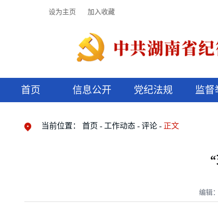
设为主页
加入收藏
首页
信息公开
党纪法规
监督
领导机构
党内法规
监督曝光
执纪审查
廉润湖湘
资料库
工作程序
国家法律
信访举报
党纪政务处分
湖湘好家风
组织机构
纪法课堂
清风文苑
预决算信
漫说纪法
当前位置：
首页
工作动态
评论
正文
编辑