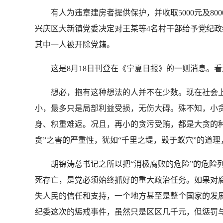
有人为违章建房者提供保护，并收取5000元及800
兴庆区大新镇党委决定对王某等4名村干部给予党纪
其中一人被开除党籍。
这是8月18日刊登在《宁夏日报》的一则消息。看过
想必，抱有这种想法的人并不在少数。现在社会上不少
小，最多只是局部利益受损，无伤大碍。殊不知，小贪
身、积重难返。况且，再小的贪污受贿，都是大贪的
贪”之害的严重性，犹如“千里之堤，毁于蚁穴”的道
胡锦涛总书记之所以把“消极腐败的危险”的危险列
死存亡，是党必须始终抓好的重大政治任务。如果对
失人民的信任和支持，一个地方甚至是整个国家的发展
纪委这次的惩戒事件，虽然只是区区几千元，但惩罚