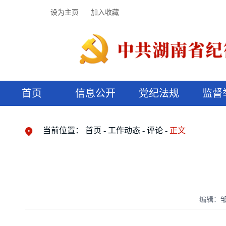
设为主页
加入收藏
首页
信息公开
党纪法规
监督
领导机构
党内法规
监督曝光
执纪审查
廉润湖湘
资料库
工作程序
国家法律
信访举报
党纪政务处分
湖湘好家风
组织机构
纪法课堂
清风文苑
预决算信
漫说纪法
当前位置：
首页
工作动态
评论
正文
编辑：