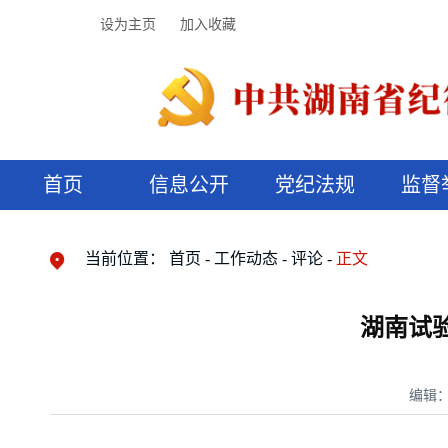
设为主页
加入收藏
首页
信息公开
党纪法规
监督
领导机构
党内法规
监督曝光
执纪审查
廉润湖湘
资料库
工作程序
国家法律
信访举报
党纪政务处分
湖湘好家风
组织机构
纪法课堂
清风文苑
预决算信
漫说纪法
当前位置：
首页
工作动态
评论
正文
湖南试验
编辑