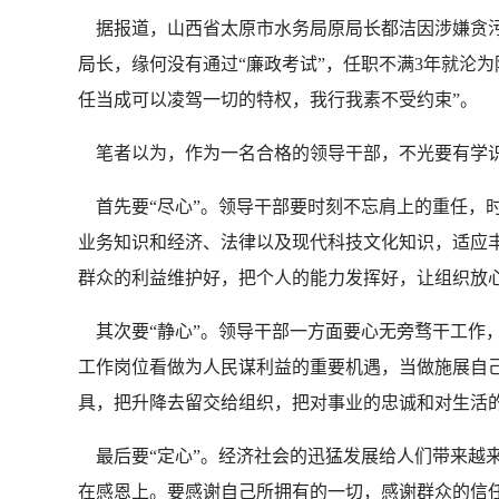
据报道，山西省太原市水务局原局长都洁因涉嫌贪污
局长，缘何没有通过“廉政考试”，任职不满3年就沦
任当成可以凌驾一切的特权，我行我素不受约束”。
笔者以为，作为一名合格的领导干部，不光要有学识
首先要“尽心”。领导干部要时刻不忘肩上的重任，
业务知识和经济、法律以及现代科技文化知识，适应
群众的利益维护好，把个人的能力发挥好，让组织放
其次要“静心”。领导干部一方面要心无旁骛干工作
工作岗位看做为人民谋利益的重要机遇，当做施展自
具，把升降去留交给组织，把对事业的忠诚和对生活
最后要“定心”。经济社会的迅猛发展给人们带来越来
在感恩上。要感谢自己所拥有的一切，感谢群众的信