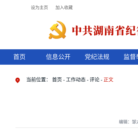
设为主页
加入收藏
首页
信息公开
党纪法规
监督
领导机构
党内法规
监督曝光
执纪审查
廉润湖湘
资料库
工作程序
国家法律
信访举报
党纪政务处分
湖湘好家风
组织机构
纪法课堂
清风文苑
预决算信
漫说纪法
当前位置：
首页
工作动态
评论
正文
编辑：邹