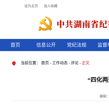
设为主页
加入收藏
首页
信息公开
党纪法规
监督
领导机构
党内法规
监督曝光
执纪审查
廉润湖湘
资料库
工作程序
国家法律
信访举报
党纪政务处分
湖湘好家风
组织机构
纪法课堂
清风文苑
预决算信
漫说纪法
当前位置：
首页
工作动态
评论
正文
“四化两
编辑