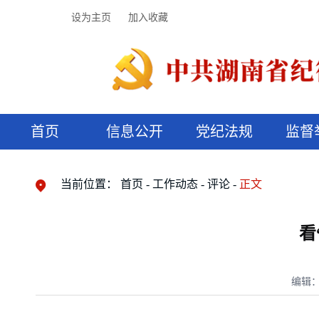
设为主页
加入收藏
首页
信息公开
党纪法规
监督
领导机构
党内法规
监督曝光
执纪审查
廉润湖湘
资料库
工作程序
国家法律
信访举报
党纪政务处分
湖湘好家风
组织机构
纪法课堂
清风文苑
预决算信
漫说纪法
当前位置：
首页
工作动态
评论
正文
看
编辑