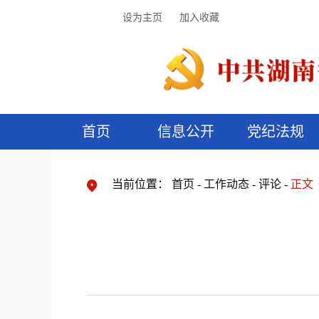
设为主页
加入收藏
首页
信息公开
党纪法规
领导机构
党内法规
监督曝光
执纪审查
廉润湖湘
资料库
工作程序
国家法律
信访举报
党纪政务处分
湖湘好家风
组织机构
纪法课堂
清风文苑
预
漫
当前位置：
首页
工作动态
评论
正文