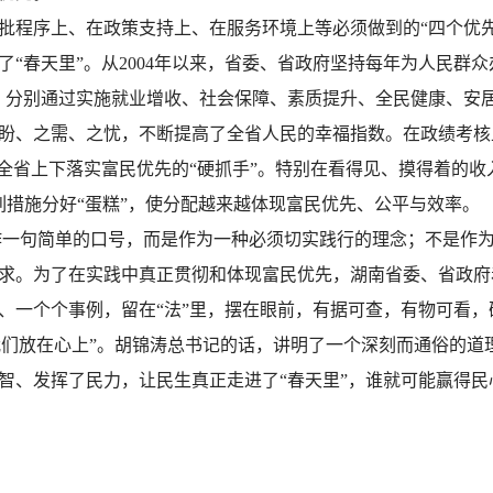
程序上、在政策支持上、在服务环境上等必须做到的“四个优先”
“春天里”。从2004年以来，省委、省政府坚持每年为人民群众
，分别通过实施就业增收、社会保障、素质提升、全民健康、安
盼、之需、之忧，不断提高了全省人民的幸福指数。在政绩考核
、全省上下落实富民优先的“硬抓手”。特别在看得见、摸得着的
一系列措施分好“蛋糕”，使分配越来越体现富民优先、公平与效率。
一句简单的口号，而是作为一种必须切实践行的理念；不是作为
求。为了在实践中真正贯彻和体现富民优先，湖南省委、省政府
、一个个事例，留在“法”里，摆在眼前，有据可查，有物可看，
们放在心上”。胡锦涛总书记的话，讲明了一个深刻而通俗的道
智、发挥了民力，让民生真正走进了“春天里”，谁就可能赢得民