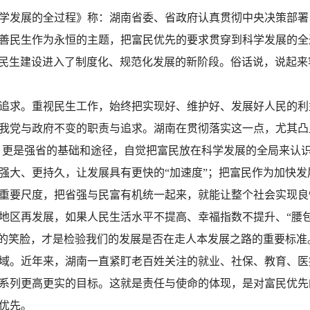
学发展的全过程》称：湖南省委、省政府认真贯彻中央决策部署
善民生作为永恒的主题，把富民优先的要求贯穿到科学发展的全
》，使湖南民生建设进入了制度化、规范化发展的新阶段。俗话说，说
追求。重视民生工作，始终把实现好、维护好、发展好人民的利
我党与政府不变的职责与追求。湖南在贯彻落实这一点，尤其凸
宿，更是强省的基础和途径，自觉把富民放在科学发展的全局来认
强大、更持久，让发展具有更快的“加速度”；把富民作为加快
重要尺度，把省强与民富有机统一起来，就能让整个社会实现良
区再发展，如果人民生活水平不提高、幸福指数不提升、“腰包
多的笑脸，才是检验我们的发展是否在走人本发展之路的重要标准
域。近年来，湖南一直紧盯老百姓关注的就业、社保、教育、医
系列更高更实的目标。这就是责任与使命的体现，是对富民优先
优先。