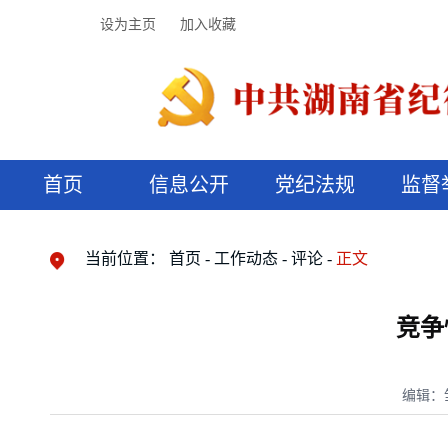
设为主页
加入收藏
首页
信息公开
党纪法规
监督
领导机构
党内法规
监督曝光
执纪审查
廉润湖湘
资料库
工作程序
国家法律
信访举报
党纪政务处分
湖湘好家风
组织机构
纪法课堂
清风文苑
预决算信
漫说纪法
当前位置：
首页
工作动态
评论
正文
竞争
编辑：