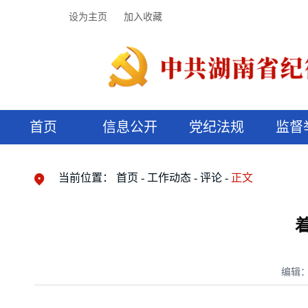
设为主页
加入收藏
首页
信息公开
党纪法规
监督
领导机构
党内法规
监督曝光
执纪审查
廉润湖湘
资料库
工作程序
国家法律
信访举报
党纪政务处分
湖湘好家风
组织机构
纪法课堂
清风文苑
预决算信
漫说纪法
当前位置：
首页
工作动态
评论
正文
编辑