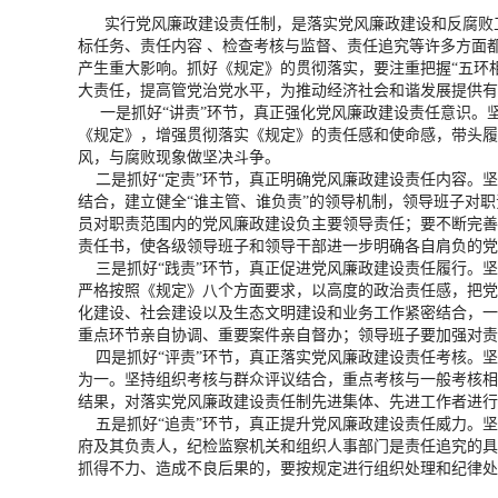
实行党风廉政建设责任制，是落实党风廉政建设和反腐败工
标任务、责任内容 、检查考核与监督、责任追究等许多方面
产生重大影响。抓好《规定》的贯彻落实，要注重把握“五环
大责任，提高管党治党水平，为推动经济社会和谐发展提供有
一是抓好“讲责”环节，真正强化党风廉政建设责任意识。坚
《规定》，增强贯彻落实《规定》的责任感和使命感，带头履
风，与腐败现象做坚决斗争。
二是抓好“定责”环节，真正明确党风廉政建设责任内容。坚
结合，建立健全“谁主管、谁负责”的领导机制，领导班子对
员对职责范围内的党风廉政建设负主要领导责任；要不断完善
责任书，使各级领导班子和领导干部进一步明确各自肩负的党
三是抓好“践责”环节，真正促进党风廉政建设责任履行。坚
严格按照《规定》八个方面要求，以高度的政治责任感，把党
化建设、社会建设以及生态文明建设和业务工作紧密结合，一
重点环节亲自协调、重要案件亲自督办；领导班子要加强对责
四是抓好“评责”环节，真正落实党风廉政建设责任考核。坚
为一。坚持组织考核与群众评议结合，重点考核与一般考核相
结果，对落实党风廉政建设责任制先进集体、先进工作者进行
五是抓好“追责”环节，真正提升党风廉政建设责任威力。坚
府及其负责人，纪检监察机关和组织人事部门是责任追究的具
抓得不力、造成不良后果的，要按规定进行组织处理和纪律处