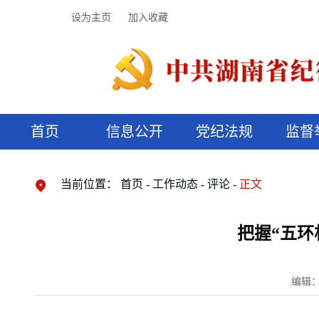
设为主页
加入收藏
首页
信息公开
党纪法规
监督
领导机构
党内法规
监督曝光
执纪审查
廉润湖湘
资料库
工作程序
国家法律
信访举报
党纪政务处分
湖湘好家风
组织机构
纪法课堂
清风文苑
预决算信
漫说纪法
当前位置：
首页
工作动态
评论
正文
把握“五环
编辑