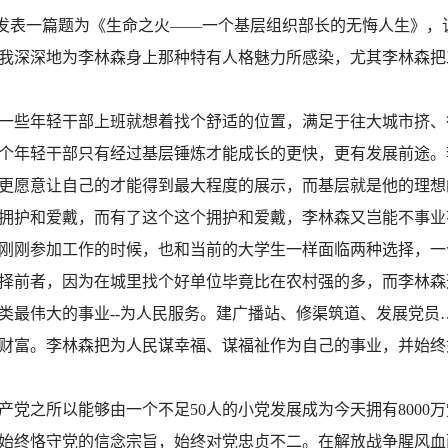
发表一篇题为《生命之火——一个基层组织部长的无悔人生》，
我深深地为李林森身上那种特有人格魅力所感染，尤其李林森把
一些年轻干部上班就想着找个舒适的位置，满足于往大城市挤、
个年轻干部只有经过基层锤炼才能成长的更快，更有发展前途。
更愿意让自己的才能得到最大程度的展示，而基层就是他的理想
拥护和爱戴，而有了这个这个拥护和爱戴，李林森又岂能不事业
刚刚参加工作的时候，也和当前的大学生一样面临两种选择，一
择前者，因为在城里找个好单位毕竟比在农村强的多，而李林森
类最伟大的事业--为人民服务。建广播站、修渠筑道、发展党员
财富。李林森把为人民谋幸福、谋福祉作为自己的事业，并始终
党之所以能够由一个不足50人的小党发展成为今天拥有8000
始终恪守党的信念宗旨，始终对党忠贞不二。在解放战争腥风血