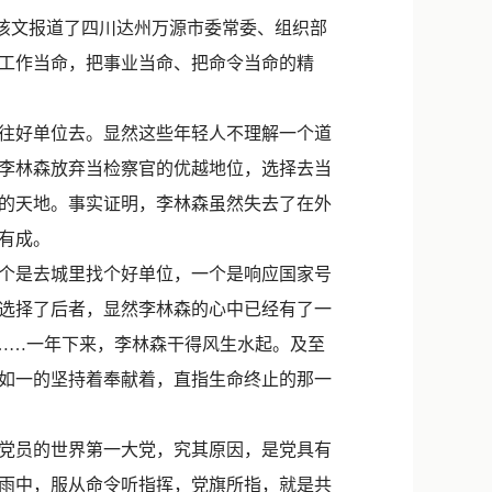
新浪微博
该文报道了四川达州万源市委常委、组织部
QQ
工作当命，把事业当命、把命令当命的精
微信
往好单位去。显然这些年轻人不理解一个道
李林森放弃当检察官的优越地位，选择去当
的天地。事实证明，李林森虽然失去了在外
有成。
个是去城里找个好单位，一个是响应国家号
选择了后者，显然李林森的心中已经有了一
……一年下来，李林森干得风生水起。及至
如一的坚持着奉献着，直指生命终止的那一
万党员的世界第一大党，究其原因，是党具有
雨中，服从命令听指挥，党旗所指，就是共