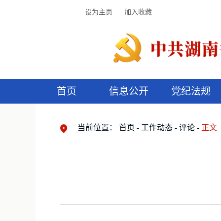
设为主页
加入收藏
首页
信息公开
党纪法规
领导机构
党内法规
监督曝光
执纪审查
廉润湖湘
资料库
工作程序
国家法律
信访举报
党纪政务处分
湖湘好家风
组织机构
纪法课堂
清风文苑
预
漫
当前位置：
首页
工作动态
评论
正文