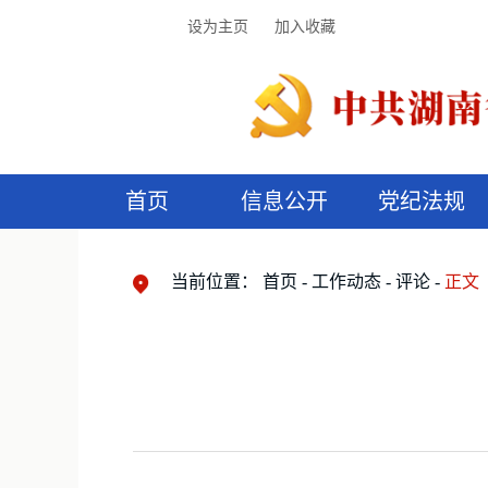
设为主页
加入收藏
首页
信息公开
党纪法规
领导机构
党内法规
监督曝光
执纪审查
廉润湖湘
资料库
工作程序
国家法律
信访举报
党纪政务处分
湖湘好家风
组织机构
纪法课堂
清风文苑
预
漫
当前位置：
首页
工作动态
评论
正文