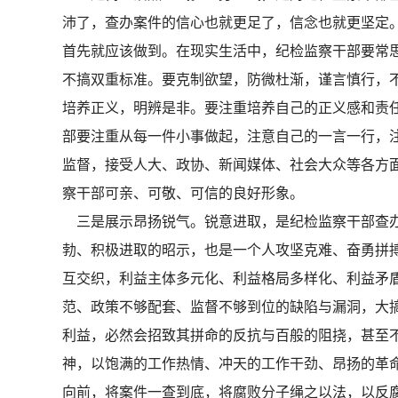
沛了，查办案件的信心也就更足了，信念也就更坚定
首先就应该做到。在现实生活中，纪检监察干部要常
不搞双重标准。要克制欲望，防微杜渐，谨言慎行，
培养正义，明辨是非。要注重培养自己的正义感和责
部要注重从每一件小事做起，注意自己的一言一行，
监督，接受人大、政协、新闻媒体、社会大众等各方
察干部可亲、可敬、可信的良好形象。
三是展示昂扬锐气。锐意进取，是纪检监察干部查办
勃、积极进取的昭示，也是一个人攻坚克难、奋勇拼
互交织，利益主体多元化、利益格局多样化、利益矛
范、政策不够配套、监督不够到位的缺陷与漏洞，大
利益，必然会招致其拼命的反抗与百般的阻挠，甚至
神，以饱满的工作热情、冲天的工作干劲、昂扬的革命
向前，将案件一查到底，将腐败分子绳之以法，以反