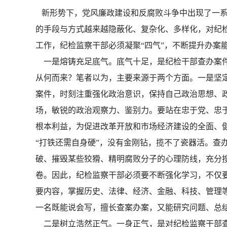
新形势下，党风廉政建设和反腐败斗争中出现了一系
的手段与方式越来越隐蔽化、复杂化、多样化，对纪
工作，纪检监察干部必须凝聚“四气”，不断提升办案
一是熔铸充足底气。底气十足，是纪检干部查办案件
从何而来？笔者以为，主要来源于两个方面。一是坚
案件，时刻注重强化政治意识，保持自己政治思想、
场，敏锐的政治观察力、鉴别力。要站在忠于党、忠
根本利益，为促进改革开放和市场经济建设的全面、
“打铁还需自身硬”，没有金刚钻，揽不了瓷器活。查
破、摧毁某些狡猾、精明腐败分子的心理防线，充分
卷。因此，纪检监察干部必须要不断强化学习，不仅
要内容，掌握历史、法律、经济、金融、科技、管理
一名既能说会写，擅长查案办案，又能研究问题、总
二是树立浩然正气。一身正气，是对纪检监察干部查