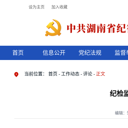
设为主页
加入收藏
首页
信息公开
党纪法规
监督
领导机构
党内法规
监督曝光
执纪审查
廉润湖湘
资料库
工作程序
国家法律
信访举报
党纪政务处分
湖湘好家风
组织机构
纪法课堂
清风文苑
预决算信
漫说纪法
当前位置：
首页
工作动态
评论
正文
纪检
编辑：