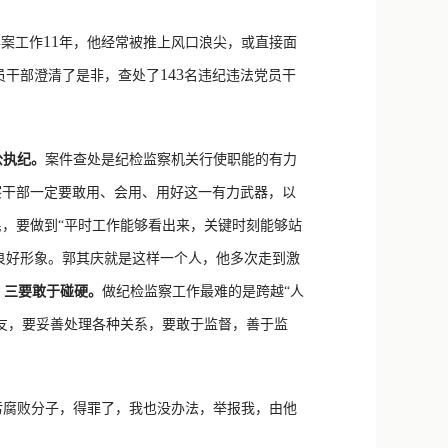
新浪微博
11
办案工作
年，他经常被推上风口浪尖，或直接面
QQ
143
员干部澄清了是非，查处了
名违纪违法党员干
微信
公执纪。
案件查处是纪检监察机关行使职能的有力
察干部一定要敢用、会用、用好这一有力武器，以
，要做到“平时工作能够看出来，关键时刻能够站
良好形象。郭其庆就是这样一个人，他多次走到激
。
三要敢于碰硬。
做纪检监察工作最难的是跨越“人
友，要妥善处理各种关系，要敢于监督，善于监
污腐败分子，得罪了，我也没办法，举报我，由他