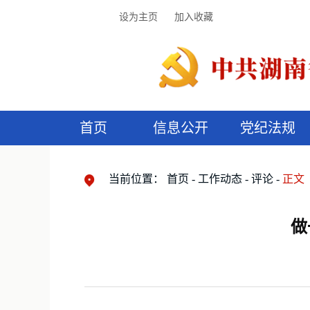
设为主页
加入收藏
首页
信息公开
党纪法规
领导机构
党内法规
监督曝光
执纪审查
廉润湖湘
资料库
工作程序
国家法律
信访举报
党纪政务处分
湖湘好家风
组织机构
纪法课堂
清风文苑
预
漫
当前位置：
首页
工作动态
评论
正文
做