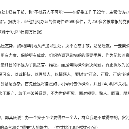
143
22
查处
名干部，称“不得罪人不可能”——在纪委工作了
年，主管信访
680
250
鼠”。据统计，经他批阅办理的信访件达
多件，为
多名被举报的党
5
25
来源于
月
日
南方日报）
高压态势，旗帜鲜明地从严加以惩处，决不心慈手软，姑息迁就。
一要秉
处更有力度、保护更有成效、组织协调更具权威的重要手段，作为纪检监
的最终目的不是为了抓贪官、维稳，而是帮助群众解决问题，真正执政为民
蔼可亲，以诚相待，以理服人，以情感人，要树立“可亲、可敬、可信”的
24
下到基层办杂，首先便是将自己的手机号码告诉群众，并且
小时不关机
忠于职守，敢于冲破关系网，不为世俗所累。面对领导、熟人、同事、朋
力。郭其庆说：办一个案子至少要得罪一个人，群众我是不敢得罪的，贪
人的勇气和会“得罪”人的能力。（中共桃江县纪委办公室）