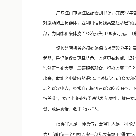
22
广东江门市蓬江区纪委副书记郭其庆
年
对激动的上访群体，或利用信访线索查处基层“硕
1800
部，为国家和集体挽回经济损失
多万元。（
纪检监察机关必须始终保持对腐败分子的
武器，是促使教育更具特色、监督更有权威、惩
浩然正气查大案。
二要服务群众。
纪检监察工作
出来，危难之中能够豁得出。”对待党员群众要和
动的群众中去，经常自己掏钱请群众吃饭喝茶，
情关系”，要严肃查处各类违法乱纪案件，就是要
督，敢讲真话，敢于“得罪”人。
敢得罪人是一种勇气，会得罪人是一种能
去！我们每一个纪检监察干部都要有敢于“得罪”