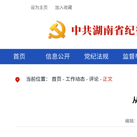
设为主页
加入收藏
首页
信息公开
党纪法规
监督
领导机构
党内法规
监督曝光
执纪审查
廉润湖湘
资料库
工作程序
国家法律
信访举报
党纪政务处分
湖湘好家风
组织机构
纪法课堂
清风文苑
预决算信
漫说纪法
当前位置：
首页
工作动态
评论
正文
编辑