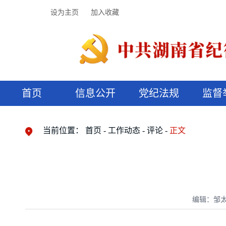
设为主页
加入收藏
首页
信息公开
党纪法规
监督
领导机构
党内法规
监督曝光
执纪审查
廉润湖湘
资料库
工作程序
国家法律
信访举报
党纪政务处分
湖湘好家风
组织机构
纪法课堂
清风文苑
预决算信
漫说纪法
当前位置：
首页
工作动态
评论
正文
编辑：邹