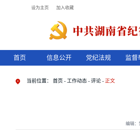
设为主页
加入收藏
首页
信息公开
党纪法规
监督
领导机构
党内法规
监督曝光
执纪审查
廉润湖湘
资料库
工作程序
国家法律
信访举报
党纪政务处分
湖湘好家风
组织机构
纪法课堂
清风文苑
预决算信
漫说纪法
当前位置：
首页
工作动态
评论
正文
编辑：