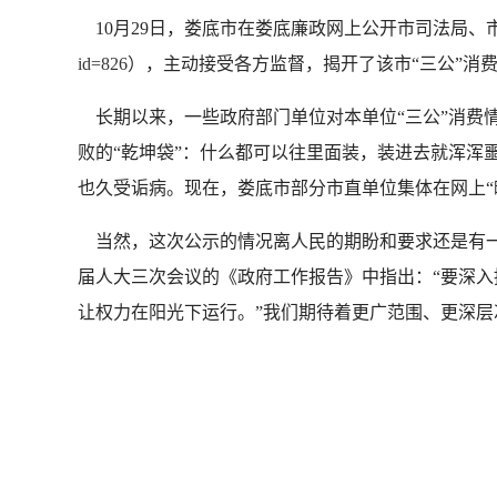
10月29日，娄底市在娄底廉政网上公开市司法局、市
id=826
），主动接受各方监督，揭开了该市“三公”消
长期以来，一些政府部门单位对本单位“三公”消费情
败的“乾坤袋”：什么都可以往里面装，装进去就浑浑
也久受诟病。现在，娄底市部分市直单位集体在网上“
当然，这次公示的情况离人民的期盼和要求还是有一
届人大三次会议的《政府工作报告》中指出：“要深
让权力在阳光下运行。”我们期待着更广范围、更深层