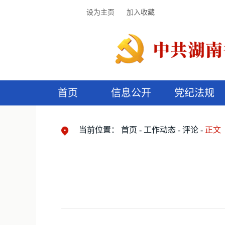
设为主页
加入收藏
首页
信息公开
党纪法规
领导机构
党内法规
监督曝光
执纪审查
廉润湖湘
资料库
工作程序
国家法律
信访举报
党纪政务处分
湖湘好家风
组织机构
纪法课堂
清风文苑
预
漫
当前位置：
首页
工作动态
评论
正文