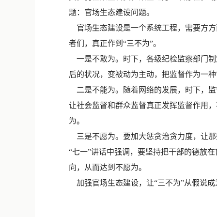
题：官场生态建设问题。
官场生态建设是一个系统工程，需要方方
者们，真正作到“三不为”。
一是不敢为。时下，各级纪检监察部门制
后的状况，变被动为主动，把监督作为一种
二是不能为。随着网络的发展，时下，监
让社会监督和群众监督真正发挥监督作用，
为。
三是不愿为。要加大惩贪治贪力度，让那
“七一”讲话中强调，要坚持把干部的德放
向，从而达到不愿为。
加强官场生态建设，让“三不为”从假说成