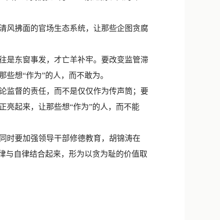
清风拂面的官场生态系统，让那些企图贪腐
往是东窗事发，才亡羊补牢。要改变监管滞
那些想“作为”的人，而不敢为。
论监督的责任，而不是仅仅作为传声筒；要
正亮起来，让那些想“作为”的人，而不能
同时要加强领导干部修德教育，胡锦涛在
他律与自律结合起来，形为以贪为耻的价值取