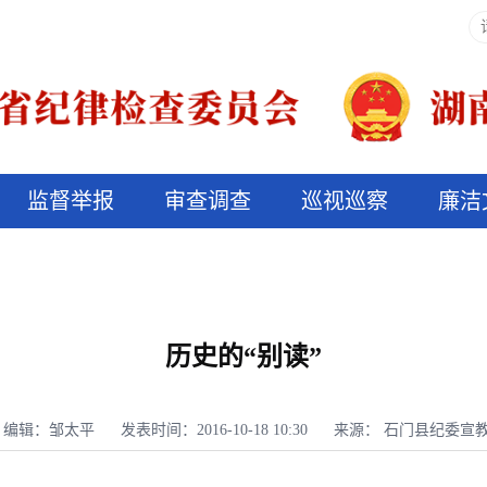
监督举报
审查调查
巡视巡察
廉洁
决算信息公开
说纪法
历史的“别读”
编辑：邹太平
发表时间：2016-10-18 10:30
来源： 石门县纪委宣