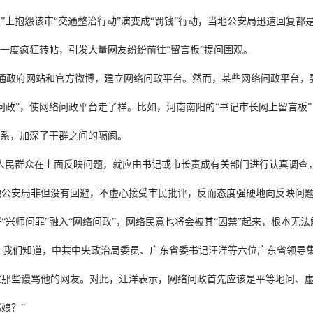
”上抱怨该市“交通整治行动”演变成“罚钱”行动，当地公安局迅速回复都
被一度疯狂转帖，引发大量网友纷纷前往“留言板”提问围观。
通政府网站和官方微博，建立网络问政平台。然而，某些网络问政平台，
政”，使网络问政平台走了样。比如，河南南阳的“书记市长网上留言板”，
关系，加深了干群之间的隔阂。
，人民群众在上面反映问题，就应由书记或市长责成有关部门进行认真调查
公安局非但没有回避，不虚心接受市民批评，反而态度强硬地向反映问题的
兴师问罪”融入“网络问政”，网络民意也将会被其“囚禁”起来，根本无法
”，我们知道，中共中央政治局委员、广东省委书记汪洋等六位广东省领导
那些谩骂他的网友。对此，汪洋表示，网络问政首先应该是平等地问、虚
娘？”