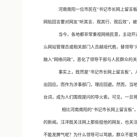
河南南阳一位市民在“书记市长网上留言板
网贴回言要对网友“听其言、观其行、观后效”，
当今，各地都非常重视网络民意，主动开
么网站管理员或相关部门人员越俎代庖，替领导“问
融入“网络问政”，恶化了领导干部与人民群众的
事实上，既然是“书记市长网上留言板”
出回应。而作为涉事部门，理应回避。然而，当地
台词，成为人们围观提问的导火索。可见，一旦将“
相比河南南阳的“书记市长网上留言板
的新闻。汪洋既关注网上那些挺他的网友，也关注
不能发脾气呢？为什么领导可以骂娘，群众不能骂