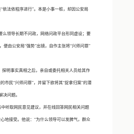
新浪微博
是“依法依程序进行”。本是小事一桩，却因公安局
QQ
微信
要么领导长期不问政，网络问政平台形同虚设；要
便由公安局“强势”出镜，自作主张将“兴师问罪”
，探明事实真相之后，亲自或委托相关人员给其作
市民“兴师问罪”，并留下欲将其“捉拿归案”的潜
解决问题。
集中听取网民意见建议，并在线回答网民相关问题
心地接受。他说：“为什么领导可以发脾气，群众