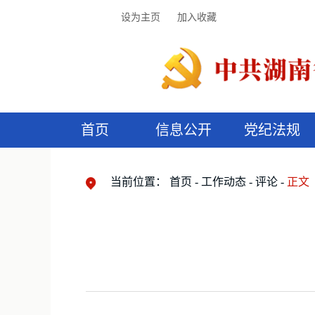
设为主页
加入收藏
首页
信息公开
党纪法规
领导机构
党内法规
监督曝光
执纪审查
廉润湖湘
资料库
工作程序
国家法律
信访举报
党纪政务处分
湖湘好家风
组织机构
纪法课堂
清风文苑
预
漫
当前位置：
首页
工作动态
评论
正文