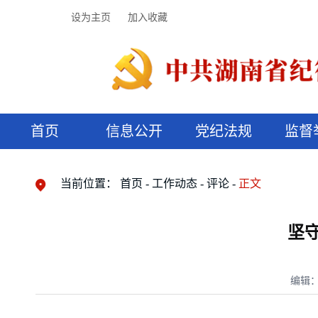
设为主页
加入收藏
首页
信息公开
党纪法规
监督
领导机构
党内法规
监督曝光
执纪审查
廉润湖湘
资料库
工作程序
国家法律
信访举报
党纪政务处分
湖湘好家风
组织机构
纪法课堂
清风文苑
预决算信
漫说纪法
当前位置：
首页
工作动态
评论
正文
坚
编辑