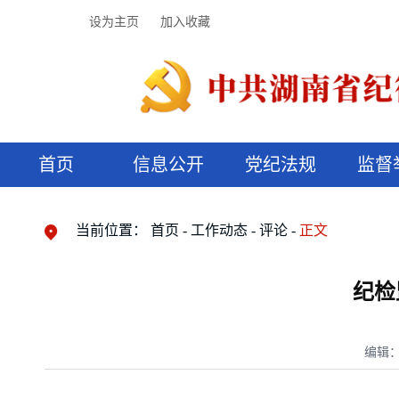
设为主页
加入收藏
首页
信息公开
党纪法规
监督
领导机构
党内法规
监督曝光
执纪审查
廉润湖湘
资料库
工作程序
国家法律
信访举报
党纪政务处分
湖湘好家风
组织机构
纪法课堂
清风文苑
预决算信
漫说纪法
当前位置：
首页
工作动态
评论
正文
纪检
编辑