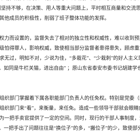
原则坚持不够，在决策、用人等重大问题上，平时相互商量和交流
其他成员的积极性，削弱了班子整体功能的发挥。
权力而设置的，监督失去了相对的独立性和权威性，难以收到预
级怕得罪人，影响权威，致使相当部分监督者患得患失，顾虑重
求无过，明知不对，少说为佳，“多栽花”、“少栽刺”的好人主义
，如同是牛栏关猫，进出自由” ；原山东省泰安市委书记胡建学
组织部门掌握着下属各职能部门负责人的任免权。特别是党委（
组织部门来“看”，来衡量，来任免。造成一些领导干部就会眼
为一把手卖官提供了一定的空间。同时，现行的干部人事制度，
，一把手出了问题往往是“换位子”的多，“搬位子”的少，致使