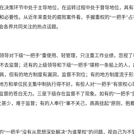
在决策环节中处于主导地位，在运转过程中处于督导地位，具有
和必要性。从近年来查处的腐败案件看，手握重权的“一把手”占
社会各界共同关注的热点话题。
导对下级“一把手”重使用、轻管理，只注重工作业绩，忽视了
不去监督；还有的上级领导和下级“一把手”堪称一条船上的人
具，但有的地方制度有漏洞，监督不到位；有的地方制度流于形
的地方和单位民主集中制执行得不好，有些人对“一把手”有崇权
了监督的苍白无力。三是下级存在监督不了现象。如有的“一把手”
之甚少，难于监督；有的人奉行“事不关己，高高挂起”原则，抱
“一把手”没有从思想深处解决“为谁掌权”的问题，视自己为不受