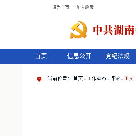
设为主页
加入收藏
首页
信息公开
党纪法规
领导机构
党内法规
监督曝光
执纪审查
廉润湖湘
资料库
工作程序
国家法律
信访举报
党纪政务处分
湖湘好家风
组织机构
纪法课堂
清风文苑
预
漫
当前位置：
首页
工作动态
评论
正文