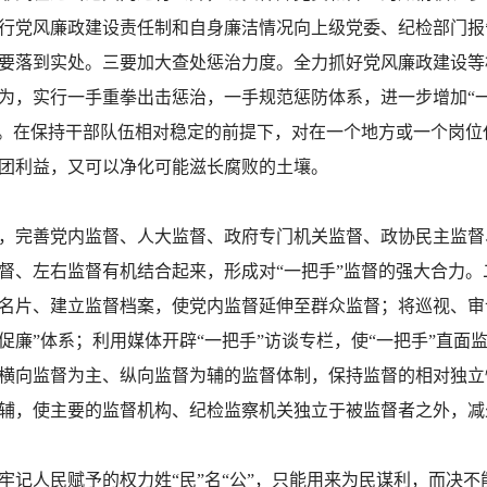
行党风廉政建设责任制和自身廉洁情况向上级党委、纪检部门报
要落到实处。三要加大查处惩治力度。全力抓好党风廉政建设等
为，实行一手重拳出击惩治，一手规范惩防体系，进一步增加“
制。在保持干部队伍相对稳定的前提下，对在一个地方或一个岗
团利益，又可以净化可能滋长腐败的土壤。
，完善党内监督、人大监督、政府专门机关监督、政协民主监督
督、左右监督有机结合起来，形成对“一把手”监督的强大合力
名片、建立监督档案，使党内监督延伸至群众监督；将巡视、审
促廉”体系；利用媒体开辟“一把手”访谈专栏，使“一把手”直面
横向监督为主、纵向监督为辅的监督体制，保持监督的相对独立
为辅，使主要的监督机构、纪检监察机关独立于被监督者之外，
记人民赋予的权力姓“民”名“公”，只能用来为民谋利，而决不