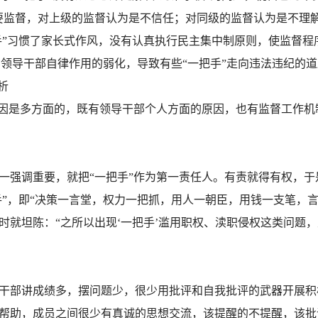
要监督，对上级的监督认为是不信任；对同级的监督认为是不理
把手”习惯了家长式作风，没有认真执行民主集中制原则，使监督程
随着领导干部自律作用的弱化，导致有些“一把手”走向违法违纪的
析
因是多方面的，既有领导干部个人方面的原因，也有监督工作机
强调重要，就把“一把手”作为第一责任人。有责就得有权，于是
手”，即“决策一言堂，权力一把抓，用人一朝臣，用钱一支笔，言
时就坦陈：“之所以出现‘一把手’滥用职权、渎职侵权这类问题
干部讲成绩多，摆问题少，很少用批评和自我批评的武器开展积
帮助，成员之间很少有真诚的思想交流，该提醒的不提醒，该批