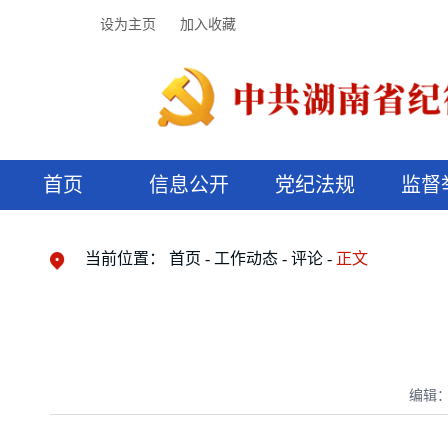
设为主页
加入收藏
首页
信息公开
党纪法规
监督
领导机构
党内法规
监督曝光
执纪审查
廉润湖湘
资料库
工作程序
国家法律
信访举报
党纪政务处分
湖湘好家风
组织机构
纪法课堂
清风文苑
预决算信
漫说纪法
当前位置：
首页
工作动态
评论
正文
编辑