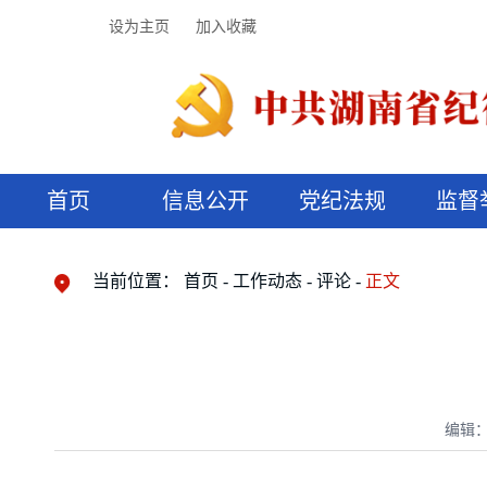
设为主页
加入收藏
首页
信息公开
党纪法规
监督
领导机构
党内法规
监督曝光
执纪审查
廉润湖湘
资料库
工作程序
国家法律
信访举报
党纪政务处分
湖湘好家风
组织机构
纪法课堂
清风文苑
预决算信
漫说纪法
当前位置：
首页
工作动态
评论
正文
编辑