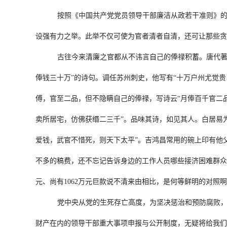
按照《中国共产党党员领导干部廉洁从政若干准则》
设强有力之举。此举不仅可使为官者清者自清，还可让那些贪
古往今来清廉之官都从不讳言自己的俸禄积蓄。唐代著
俸钱三十万”的诗句。调任苏州刺史，他写有“十万户州尤觉贵
傅，官至二品，但不隐瞒自己的俸禄，写诗云“月俸百千官二
卖所居宅，仿佛获缗二三千”。品味其诗，如见其人。白居易
爱钱，武官不惜死，则天下太平”。吉鸿昌常用的碗上印有他
不多的稿费，还不忘记告诉身边的工作人员哪些接济困难群众
元、尚有1062万元巨款说不清来由相比，是何等鲜明的对照
党中央从党的生死存亡高度，为坚决惩治和预防腐败，于
财产在内的领导干部重大事项申报与公开制度，无疑将给我们