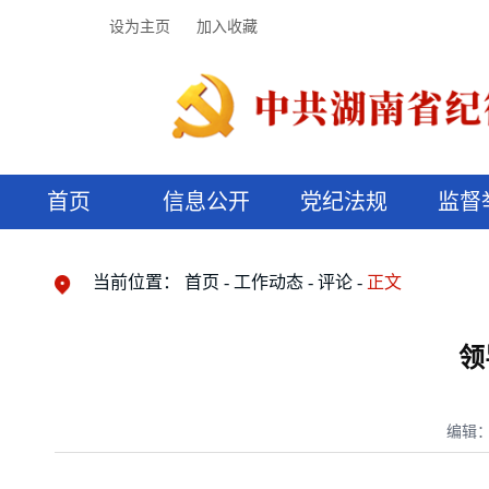
设为主页
加入收藏
首页
信息公开
党纪法规
监督
领导机构
党内法规
监督曝光
执纪审查
廉润湖湘
资料库
工作程序
国家法律
信访举报
党纪政务处分
湖湘好家风
组织机构
纪法课堂
清风文苑
预决算信
漫说纪法
当前位置：
首页
工作动态
评论
正文
领
编辑