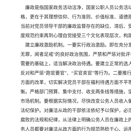
廉政是指国家政务活动洁净，国家公职人员公务活动
格，更在于其理想信仰、行为准则、价值标准、道德
当前对党员领导干部的廉政监督存在的缺位、滞后、
度规范约束再到心理自觉接受三个文化表现层次，构
建立廉政激励机制。一要实行政治激励。即在充分发
无罪，闻者足戒”的良好政治氛围，严禁和严惩对批
需要的基础上，适当解决政治待遇。要建立正常的选
反对和严惩“跑官要官”、“买官卖官”等行为。二要
方面的改革，切实解决党员干部在福利待遇方面不平
衡。严格部门预算、集中支付、收支两条线等措施，坚
市场机制。要根据实际情况，尽快改变公务人员收入
法纪保护。对廉洁从政的干部依法依纪予以保护，必
腐败的法规和纪律，从法律上明确公务人员在廉政上
务人员都要对廉洁从政方面的行为规范熟稔于心、运用