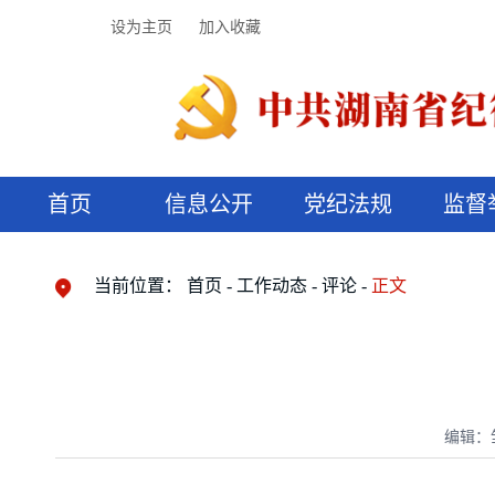
设为主页
加入收藏
首页
信息公开
党纪法规
监督
领导机构
党内法规
监督曝光
执纪审查
廉润湖湘
资料库
工作程序
国家法律
信访举报
党纪政务处分
湖湘好家风
组织机构
纪法课堂
清风文苑
预决算信
漫说纪法
当前位置：
首页
工作动态
评论
正文
编辑：