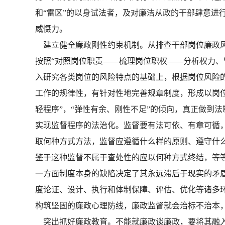
和“雷区”的以身试法者，及对廉洁从政的干部肆意进
威慑力。
建立健全廉政刚性约束机制。从排查干部岗位廉政风
按照“对照岗位职责——梳理岗位职权——分析权力、
入研究各类岗位的风险特点的基础上，根据岗位风险
工作的规律性，有针对性地完善规章制度，形成以岗
轻程序”，“弹性有余、刚性不足”的倾向，真正做到
实现监督程序的法治化。监督要有法可依、有章可循
取何种方式方法，监督应遵循什么样的原则、遵守什
鉴于这种监督不属于查处性的应以何种方式终结，等
一方面制度本身的缺陷决定了其永远滞后于现实的矛
度论证、设计、执行和体制保障、评估、优化等诸多
构筑坚固的廉政心理防线，廉政监督就会治标不治本，
突出抓好廉政教育。不能就廉政谈廉政，要将其融入