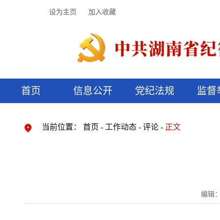
设为主页
加入收藏
首页
信息公开
党纪法规
监督
领导机构
党内法规
监督曝光
执纪审查
廉润湖湘
资料库
工作程序
国家法律
信访举报
党纪政务处分
湖湘好家风
组织机构
纪法课堂
清风文苑
预决算信
漫说纪法
当前位置：
首页
工作动态
评论
正文
编辑