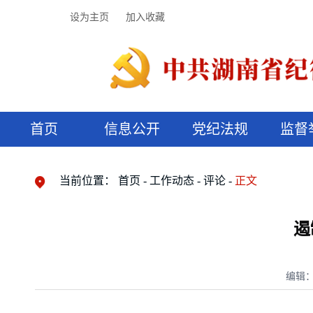
设为主页
加入收藏
首页
信息公开
党纪法规
监督
领导机构
党内法规
监督曝光
执纪审查
廉润湖湘
资料库
工作程序
国家法律
信访举报
党纪政务处分
湖湘好家风
组织机构
纪法课堂
清风文苑
预决算信
漫说纪法
当前位置：
首页
工作动态
评论
正文
遏
编辑