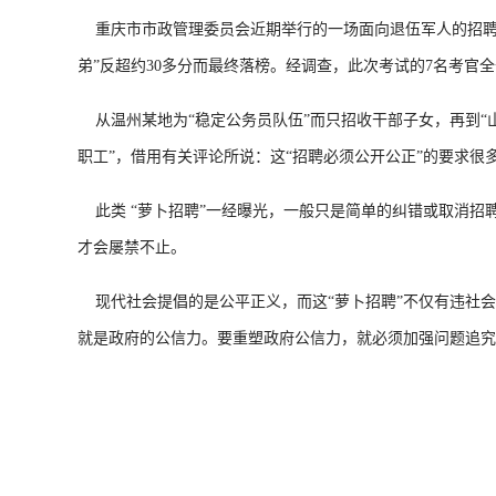
重庆市市政管理委员会近期举行的一场面向退伍军人的招聘考
弟”反超约30多分而最终落榜。经调查，此次考试的7名考官全
从温州某地为“稳定公务员队伍”而只招收干部子女，再到“山
职工”，借用有关评论所说：这“招聘必须公开公正”的要求很
此类 “萝卜招聘”一经曝光，一般只是简单的纠错或取消招聘
才会屡禁不止。
现代社会提倡的是公平正义，而这“萝卜招聘”不仅有违社会公
就是政府的公信力。要重塑政府公信力，就必须加强问题追究