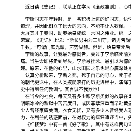
近日读《史记》，联系正在学习《廉政准则》，心中
李斯同志在年轻时，是一名积极上进的好同志，悟性
道理，并因此树立了远大的志向，不能不让人钦佩。
大展其才于秦国，助秦始皇成统一六国之伟业。统一
荣耀。《史记》上说：“斯长男由为三川守，诸男皆
千数。”可谓门庭光耀，声势显赫。但是，始皇帝死后
李斯的故事，让我最为感慨者，莫过于李斯临死前对
痛。当生命即将走到尽头，李斯最挂念、最引以为憾
趣。原来，在他的心里，山水田园之乐也是心底深处
认真分析起来，李斯之死，死于自己的野心，死于权
的朝代更迭中，在人类摸爬滚打的历史进程中，演绎
史中得到任何教训”。其言诚不我欺也！
在当今的社会，每天又有多少跟李斯类似的故事在
阴暗冰冷的监狱中苦苦度日，或因罪孽深重而早赴黄
少人曾经家庭美满，衣食无忧，又有多少人曾经受人
力，在利益的诱惑面前，在对权力的疯狂追逐当中，
《红楼梦》中有一首《好了歌》，其中有这样两句词：