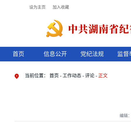
设为主页
加入收藏
首页
信息公开
党纪法规
监督
领导机构
党内法规
监督曝光
执纪审查
廉润湖湘
资料库
工作程序
国家法律
信访举报
党纪政务处分
湖湘好家风
组织机构
纪法课堂
清风文苑
预决算信
漫说纪法
当前位置：
首页
工作动态
评论
正文
编辑