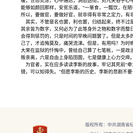
暖，世态炎凉，心中通达，洞悉透彻，对凡夫俗子心
能够如颜回那样，安贫乐道，“一箪食，一瓢饮，在陋
所以，要做官，要做好官，就非得有非常之定力，有
其实，不管是名也罢，利也罢，归结起来，终不过
其余皆为数字，又何必为了此等身外之物和数字而整
会得到惩罚的，只是时间的早晚问题罢了。但是太多
己了，才追悔莫及，痛哭流涕。但是，有用吗？为时
大荣在监狱的忏悔中，曾给自己算了七笔帐，一是政
叛亲离，六是自由上身陷囹圄，七是健康上心力交瘁
为官者，实在应多读读李斯的故事，牢记其死前“牵
镜，可以知得失。”但愿李斯的历史、李斯的悲剧不
版权所有：中共湖南省