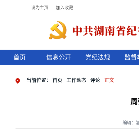
设为主页
加入收藏
首页
信息公开
党纪法规
监督
领导机构
党内法规
监督曝光
执纪审查
廉润湖湘
资料库
工作程序
国家法律
信访举报
党纪政务处分
湖湘好家风
组织机构
纪法课堂
清风文苑
预决算信
漫说纪法
当前位置：
首页
工作动态
评论
正文
周
编辑：