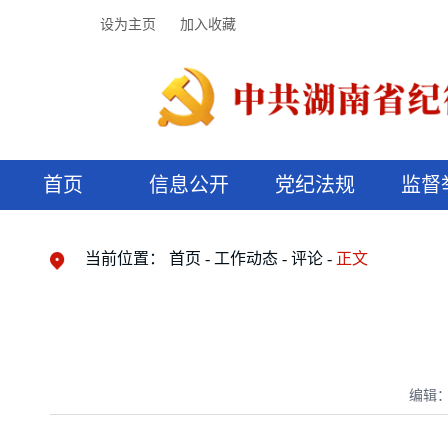
设为主页
加入收藏
首页
信息公开
党纪法规
监督
领导机构
党内法规
监督曝光
执纪审查
廉润湖湘
资料库
工作程序
国家法律
信访举报
党纪政务处分
湖湘好家风
组织机构
纪法课堂
清风文苑
预决算信
漫说纪法
当前位置：
首页
工作动态
评论
正文
编辑