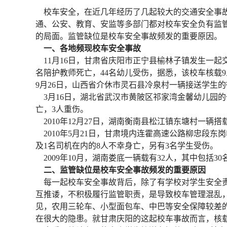
校车安全，在近几年经历了几起较大的交通安全事故
通、公安、教育、安监等多部门都对校车安全负有监管
的局面。监管缺位是校车安全事故频发的重要原因。
一、各地频现校车安全事故
11月16日，甘肃省庆阳市正宁县榆林子镇发生一起
名陪护教师死亡，44名幼儿受伤，据悉，该校车核载9
9月26日，山西省介休市灵石县冷泉村一辆接送学生
3月16日，湖北省武汉市黄陂区祁家湾金馨幼儿园
亡，3人重伤。
2010年12月27日，湖南衡南县松江镇东塘村一辆
2010年5月21日，甘肃境内连霍高速公路柳忠段
及1名司机在内的8人不幸身亡，另有3名学生受伤。
2009年10月，湖南娄底一辆载有32人，其中包括3
二、监管缺位是校车安全事故频发的重要原因
每一起校车安全事故背后，除了有学校对学生安全责
互推诿，不积极履行监管职责，是导致校车管理混乱，
见，农用三轮车、小型面包车、中巴等安全保障较差
在很大的隐患。就甘肃庆阳的这起校车事故而言，核载