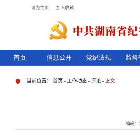
设为主页
加入收藏
首页
信息公开
党纪法规
监督
领导机构
党内法规
监督曝光
执纪审查
廉润湖湘
资料库
工作程序
国家法律
信访举报
党纪政务处分
湖湘好家风
组织机构
纪法课堂
清风文苑
预决算信
漫说纪法
当前位置：
首页
工作动态
评论
正文
编辑：