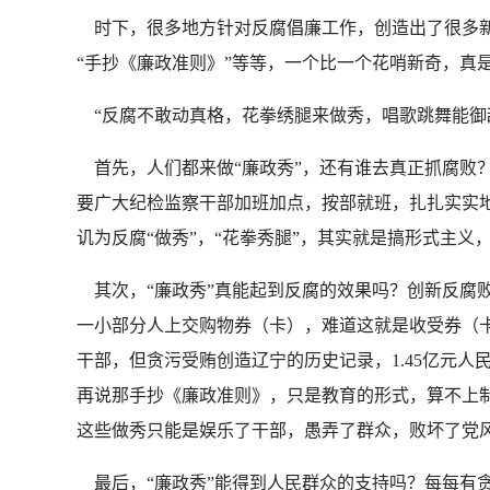
时下，很多地方针对反腐倡廉工作，创造出了很多新制度新
“手抄《廉政准则》”等等，一个比一个花哨新奇，真
“反腐不敢动真格，花拳绣腿来做秀，唱歌跳舞能御敌
首先，人们都来做“廉政秀”，还有谁去真正抓腐败
要广大纪检监察干部加班加点，按部就班，扎扎实实地
讥为反腐“做秀”，“花拳秀腿”，其实就是搞形式主
其次，“廉政秀”真能起到反腐的效果吗？创新反腐败
一小部分人上交购物券（卡），难道这就是收受券（
干部，但贪污受贿创造辽宁的历史记录，1.45亿元人
再说那手抄《廉政准则》，只是教育的形式，算不上制
这些做秀只能是娱乐了干部，愚弄了群众，败坏了党
最后，“廉政秀”能得到人民群众的支持吗？每每有