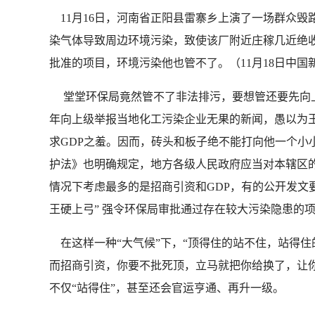
11月16日，河南省正阳县雷寨乡上演了一场群众
染气体导致周边环境污染，致使该厂附近庄稼几近绝
批准的项目，环境污染他也管不了。（11月18日中国
堂堂环保局竟然管不了非法排污，要想管还要先向上
年向上级举报当地化工污染企业无果的新闻，愚以为
求GDP之羞。因而，砖头和板子绝不能打向他一个小
护法》也明确规定，地方各级人民政府应当对本辖区
情况下考虑最多的是招商引资和GDP，有的公开发文
王硬上弓” 强令环保局审批通过存在较大污染隐患的
在这样一种“大气候”下，“顶得住的站不住，站得住
而招商引资，你要不批死顶，立马就把你给换了，让你
不仅“站得住”，甚至还会官运亨通、再升一级。