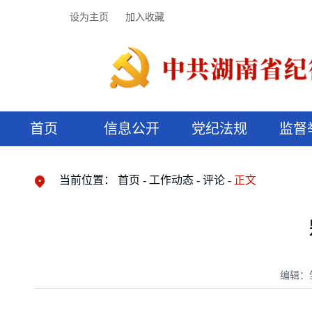
设为主页
加入收藏
首页
信息公开
党纪法规
监督
领导机构
党内法规
监督曝光
执纪审查
廉润湖湘
资料库
工作程序
国家法律
信访举报
党纪政务处分
湖湘好家风
组织机构
纪法课堂
清风文苑
预决算信
漫说纪法
当前位置：
首页
工作动态
评论
正文
编辑：