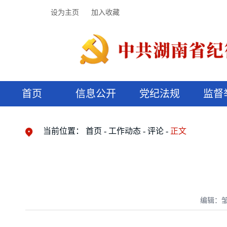
设为主页
加入收藏
首页
信息公开
党纪法规
监督
领导机构
党内法规
监督曝光
执纪审查
廉润湖湘
资料库
工作程序
国家法律
信访举报
党纪政务处分
湖湘好家风
组织机构
纪法课堂
清风文苑
预决算信
漫说纪法
当前位置：
首页
工作动态
评论
正文
编辑：