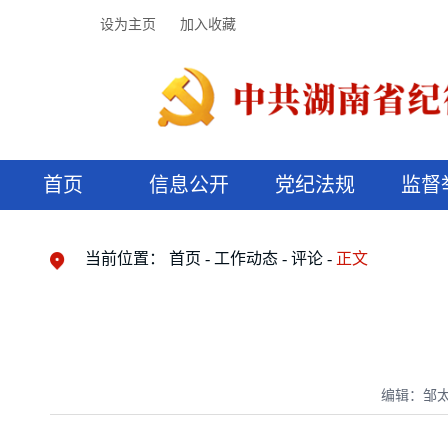
设为主页
加入收藏
首页
信息公开
党纪法规
监督
领导机构
党内法规
监督曝光
执纪审查
廉润湖湘
资料库
工作程序
国家法律
信访举报
党纪政务处分
湖湘好家风
组织机构
纪法课堂
清风文苑
预决算信
漫说纪法
当前位置：
首页
工作动态
评论
正文
编辑：邹