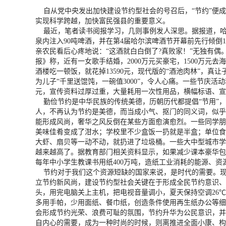
自从党中央发出加快建设节约型社会的号召后，“节约”便成
实现科学跨越，加快富民强县的重要意义。
最近，笔者读书阅报学习，几则事例发人深思。据报道，哈尔
泉内注入90吨啤酒，并在第4届哈尔滨啤酒节开幕前先行倾
亲农民看后心疼地说：“这酒就白白倒了?真败家！”无独有
报》称，近有一女歌手结婚，2000万元买豪宅，1500万
酒楼吃一顿饭，就花掉13590元，现代版的“酒池肉林”，
为儿子“千里送馄饨，一碗值3000”，令人心痛。一些节庆活
元，宣传资料过厚过重，大量耗用一次性用品，横幅标语、宣
勤俭节约是中华民族的传统美德，历朝历代都提倡“节用”，
人，不再认为节约是美德，而当成小气、抠门的同义词，似乎
能形成风尚，奢华之风反倒在某些方面愈演愈烈。一些同学朋
美味佳肴变成了泔水；学校里不少盒饭一扔就是半盒；单位食
大虾、扇贝等一动不动，就扔进了垃圾桶。一些大中型城市学
越来越高了。据教育部门相关资料显示，如果减少课本豪华包装
每年中小学生教课书用纸400万吨，造纸工业消耗的能源、
节约对于我们这个资源短缺的国家来说，是时代的需要。现
立节约新风尚，建设节约型社会关键在于形成全民节约意识、
头，用完电脑关上主机，把电视音量调小，夏天保持空调26
多用手帕，少用面纸、餐巾纸，创造条件使用再生纸办公等细
会形成节约光荣、浪费可耻的氛围，节约升华为公民意识，并
自内心的需要，成为一种时尚的时候，则离推进全面小康、构