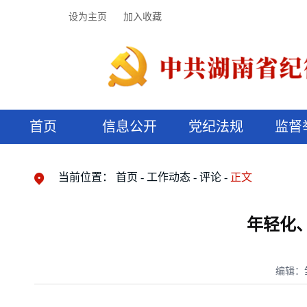
设为主页
加入收藏
首页
信息公开
党纪法规
监督
领导机构
党内法规
监督曝光
执纪审查
廉润湖湘
资料库
工作程序
国家法律
信访举报
党纪政务处分
湖湘好家风
组织机构
纪法课堂
清风文苑
预决算信
漫说纪法
当前位置：
首页
工作动态
评论
正文
年轻化
编辑：