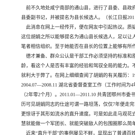
前不久地处咸宁南部的通山县，进行了县委、县政府主
县委副书记，并被提名为县长候选人。（长江日报2011
此消息在网上一经传开，便在网友中引起热议。质疑之
这位胡娟之所以能够提名为通山县长候选人，足以让
笔者相信组织。至于她能否在县长的位置上能够有所
德才兼备、群众公认是干部工作必须坚持的标准和原
龄，看这个人是否有丰富的经验和驾驭全局的能力。
就利大于弊了。在网上细细查阅了胡娟的有关履历：19
2004.07—2008.11 湖北省委督查室工作（工作时间
（2年零2个月）。2011.01—2011.10 共青团
历可见胡娟同志的仕途可谓一路坦荡，仅仅7年便走
更惊讶于其形如流水的直升速度。可是如此走马观花
慧就能做一个军团长、就能突破敌人的包围圈那么简单
近来“直升干部”的事例屡见不鲜，显现出了普通百